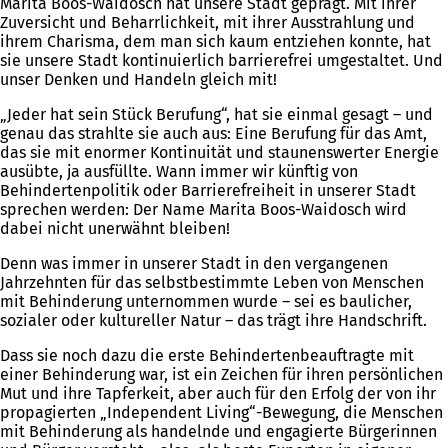
Marita Boos-Waidosch hat unsere Stadt geprägt. Mit ihrer
Zuversicht und Beharrlichkeit, mit ihrer Ausstrahlung und
ihrem Charisma, dem man sich kaum entziehen konnte, hat
sie unsere Stadt kontinuierlich barrierefrei umgestaltet. Und
unser Denken und Handeln gleich mit!
„Jeder hat sein Stück Berufung“, hat sie einmal gesagt – und
genau das strahlte sie auch aus: Eine Berufung für das Amt,
das sie mit enormer Kontinuität und staunenswerter Energie
ausübte, ja ausfüllte. Wann immer wir künftig von
Behindertenpolitik oder Barrierefreiheit in unserer Stadt
sprechen werden: Der Name Marita Boos-Waidosch wird
dabei nicht unerwähnt bleiben!
Denn was immer in unserer Stadt in den vergangenen
Jahrzehnten für das selbstbestimmte Leben von Menschen
mit Behinderung unternommen wurde – sei es baulicher,
sozialer oder kultureller Natur – das trägt ihre Handschrift.
Dass sie noch dazu die erste Behindertenbeauftragte mit
einer Behinderung war, ist ein Zeichen für ihren persönlichen
Mut und ihre Tapferkeit, aber auch für den Erfolg der von ihr
propagierten „Independent Living“-Bewegung, die Menschen
mit Behinderung als handelnde und engagierte Bürgerinnen