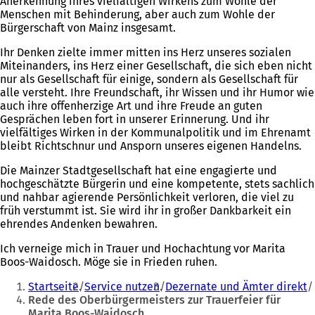
Anerkennung ihres vielfältigen Wirkens zum Wohle der
Menschen mit Behinderung, aber auch zum Wohle der
Bürgerschaft von Mainz insgesamt.
Ihr Denken zielte immer mitten ins Herz unseres sozialen
Miteinanders, ins Herz einer Gesellschaft, die sich eben nicht
nur als Gesellschaft für einige, sondern als Gesellschaft für
alle versteht. Ihre Freundschaft, ihr Wissen und ihr Humor wie
auch ihre offenherzige Art und ihre Freude an guten
Gesprächen leben fort in unserer Erinnerung. Und ihr
vielfältiges Wirken in der Kommunalpolitik und im Ehrenamt
bleibt Richtschnur und Ansporn unseres eigenen Handelns.
Die Mainzer Stadtgesellschaft hat eine engagierte und
hochgeschätzte Bürgerin und eine kompetente, stets sachlich
und nahbar agierende Persönlichkeit verloren, die viel zu
früh verstummt ist. Sie wird ihr in großer Dankbarkeit ein
ehrendes Andenken bewahren.
Ich verneige mich in Trauer und Hochachtung vor Marita
Boos-Waidosch. Möge sie in Frieden ruhen.
Sie
Startseite
Service nutzen
Dezernate und Ämter direkt
befinden
Rede des Oberbürgermeisters zur Trauerfeier für
Marita Boos-Waidosch