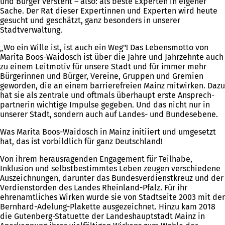
und Bürger versteht – also: als beste Experten in eigener
Sache. Der Rat dieser Expertinnen und Experten wird heute
gesucht und geschätzt, ganz besonders in unserer
Stadtverwaltung.
„Wo ein Wille ist, ist auch ein Weg"! Das Lebensmotto von
Marita Boos-Waidosch ist über die Jahre und Jahrzehnte auch
zu einem Leitmotiv für unsere Stadt und für immer mehr
Bürgerinnen und Bürger, Vereine, Gruppen und Gremien
geworden, die an einem barrierefreien Mainz mitwirken. Dazu
hat sie als zentrale und oftmals überhaupt erste Ansprech-
partnerin wichtige Impulse gegeben. Und das nicht nur in
unserer Stadt, sondern auch auf Landes- und Bundesebene.
Was Marita Boos-Waidosch in Mainz initiiert und umgesetzt
hat, das ist vorbildlich für ganz Deutschland!
Von ihrem herausragenden Engagement für Teilhabe,
Inklusion und selbstbestimmtes Leben zeugen verschiedene
Auszeichnungen, darunter das Bundesverdienstkreuz und der
Verdienstorden des Landes Rheinland-Pfalz. Für ihr
ehrenamtliches Wirken wurde sie von Stadtseite 2003 mit der
Bernhard-Adelung-Plakette ausgezeichnet. Hinzu kam 2018
die Gutenberg-Statuette der Landeshauptstadt Mainz in