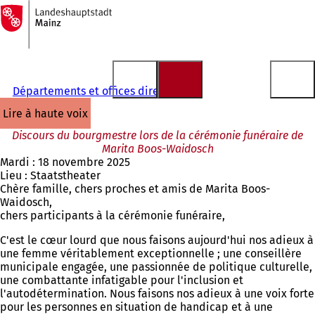
Vers
la
Accéder au contenu
page
d'accueil
Départements et offices directement
lire à haute voix
Discours du bourgmestre lors de la cérémonie funéraire de
Marita Boos-Waidosch
Mardi : 18 novembre 2025
Lieu : Staatstheater
Chère famille, chers proches et amis de Marita Boos-
Waidosch,
chers participants à la cérémonie funéraire,
C'est le cœur lourd que nous faisons aujourd'hui nos adieux à
une femme véritablement exceptionnelle ; une conseillère
municipale engagée, une passionnée de politique culturelle,
une combattante infatigable pour l'inclusion et
l'autodétermination. Nous faisons nos adieux à une voix forte
pour les personnes en situation de handicap et à une