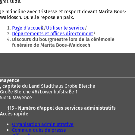
gratitude.
Je m'incline avec tristesse et respect devant Marita Boos-
Waidosch. Qu'elle repose en paix.
Vous
Page d'accueil
Utiliser le service
êtes
Départements et offices directement
Discours du bourgmestre lors de la cérémonie
ici
funéraire de Marita Boos-Waidosch
:
Pied
de
page
Mayence
, capitale du Land
Stadthaus Große Bleiche
Große Bleiche 46/Löwenhofstraße 1
55116 Mayence
115 - Numéro d'appel des services administratifs
Accès rapide
Organisation administrative
Communiqués de presse