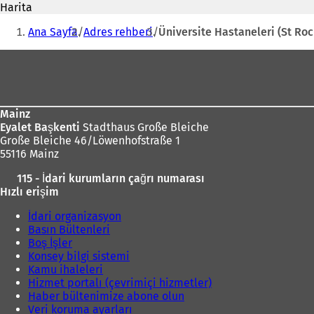
adresi
Harita
n
Buradasınız:
i
Ana Sayfa
Adres rehberi
Üniversite Hastaneleri (St Roc
b
i
Ayak
r
bölgesi
s
e
k
Mainz
m
Eyalet Başkenti
Stadthaus Große Bleiche
e
Große Bleiche 46/Löwenhofstraße 1
d
55116 Mainz
e
a
115 - İdari kurumların çağrı numarası
ç
Hızlı erişim
ı
l
İdari organizasyon
ı
Basın Bültenleri
r
Boş İşler
)
Konsey bilgi sistemi
Kamu ihaleleri
Hizmet portalı (çevrimiçi hizmetler)
Haber bültenimize abone olun
Veri koruma ayarları