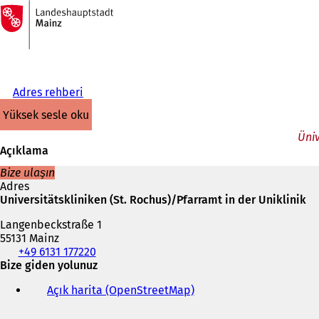
Ana
sayfaya
İçeriğe atla
Adres rehberi
yüksek sesle oku
Üniv
Açıklama
Bize ulaşın
Adres
Universitätskliniken (St. Rochus)/Pfarramt in der Uniklinik
Langenbeckstraße 1
55131 Mainz
Telefon,
+49 6131 177220
faks
Bize giden yolunuz
ve
Açık harita (OpenStreetMap)
(
e-
Y
posta
e