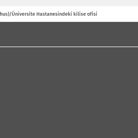
i
hus)/Üniversite Hastanesindeki kilise ofisi
i
ı
l
ı
)