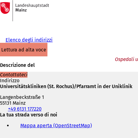
Alla
pagina
Vai al contenuto
iniziale
Elenco degli indirizzi
lettura ad alta voce
Ospedali u
Descrizione del
Contattateci
Indirizzo
Universitätskliniken (St. Rochus)/Pfarramt in der Uniklinik
Langenbeckstraße 1
55131 Mainz
Telefono,
+49 6131 177220
fax
La tua strada verso di noi
e
Mappa aperta (OpenStreetMap)
(
indirizzo
S
e-
i