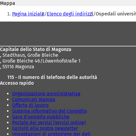
mail
Mappa
a
Siete
p
Pagina iniziale
Elenco degli indirizzi
Ospedali universit
r
qui:
e
Area
i
dei
n
u
piedi
n
Capitale dello Stato di Magonza
a
,
Stadthaus, Große Bleiche
n
, Große Bleiche 46/Löwenhofstraße 1
u
, 55116 Magonza
o
v
115 - Il numero di telefono delle autorità
a
Accesso rapido
s
c
Organizzazione amministrativa
h
Comunicati stampa
e
Offerte di lavoro
d
Sistema informativo del Consiglio
a
Gare d'appalto pubbliche
)
Portale dei servizi (servizi online)
Iscriviti alla nostra newsletter
Impostazioni di protezione dei dati