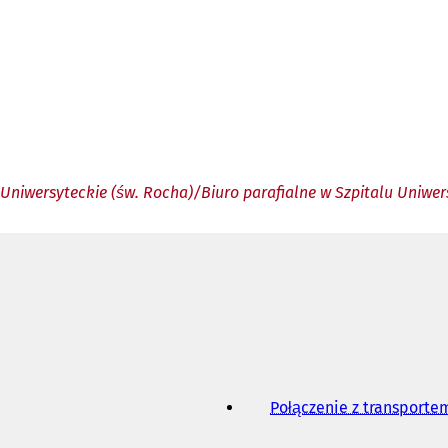
 Uniwersyteckie (św. Rocha)/Biuro parafialne w Szpitalu Uniwe
Połączenie z transport