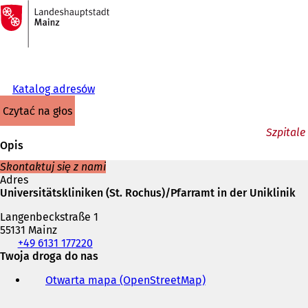
Do
strony
Przejdź do treści
głównej
Katalog adresów
czytać na głos
Szpitale
Opis
Skontaktuj się z nami
Adres
Universitätskliniken (St. Rochus)/Pfarramt in der Uniklinik
Langenbeckstraße 1
55131 Mainz
Telefon,
+49 6131 177220
faks
Twoja droga do nas
i
Otwarta mapa (OpenStreetMap)
(
adres
O
e-
t