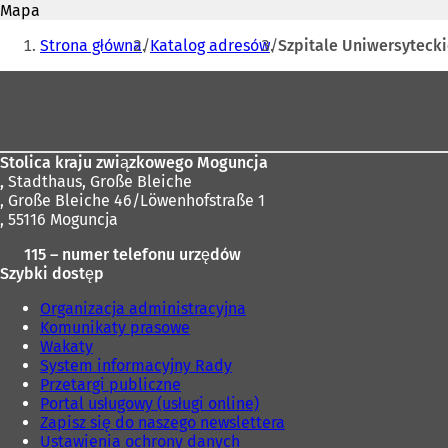
mail
Mapa
w
Jesteś
i
Strona główna
Katalog adresów
Szpitale Uniwersytecki
e
tutaj:
r
Obszar
a
stóp
s
i
ę
Stolica kraju związkowego Moguncja
w
,
Stadthaus, Große Bleiche
n
, Große Bleiche 46/Löwenhofstraße 1
o
, 55116 Moguncja
w
e
115 – numer telefonu urzędów
j
Szybki dostęp
k
a
Organizacja administracyjna
r
Komunikaty prasowe
c
Wakaty
i
System informacyjny Rady
e
Przetargi publiczne
)
Portal usługowy (usługi online)
Zapisz się do naszego newslettera
Ustawienia ochrony danych