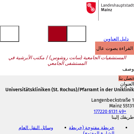
إلى
الصفحة
الانتقال إلى المحتوى
الرئيسية
دليل العناوين
القراءة بصوت عالٍ
المستشفيات الجامعية (سانت روشوس) / مكتب الأبرشية في
المستشفى الجامعي
وصف
اتصل بنا
العنوان
Universitätskliniken (St. Rochus)/Pfarramt in der Uniklinik
Langenbeckstraße 1
55131 Mainz
+49 6131 177220
الهاتف
والفاكس
طريقك إلينا
وعنوان
خريطة مفتوحة (خريطة
وسائل النقل العام
(
البريد
الشارع المفتوح)
(
ي