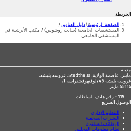
الإلكتروني
ي
ف
ف
ت
الخريطة
ت
ح
أنت
ح
ف
الصفحة الرئيسية
دليل العناوين
ف
ي
هنا
المستشفيات الجامعية (سانت روشوس) / مكتب الأبرشية في
ي
ع
المستشفى الجامعي
ع
ل
ل
ا
منطقة
ا
م
القدم
م
ة
ة
ت
ت
ب
مدينة
ب
و
ماينز، عاصمة الولاية،
Stadthaus، غروسه بليشه،
و
ي
غروسه بليشه 46/لوفنهوفشتراسه 1،
ي
ب
55116 ماينز
ب
ج
ج
د
115 - رقم هاتف السلطات
د
ي
الوصول السريع
ي
د
د
ة
التنظيم الإداري
ة
)
النشرات الصحفية
)
الوظائف الشاغرة
نظام معلومات المجلس