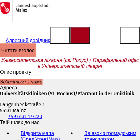
На
головну
Перейти до змісту
сторінку
Адресний довідник
читати вголос
Університетська лікарня (св. Рохус) / Парафіяльний офіс
в Університетській лікарні
Опис проекту
Зв'яжіться з нами
Адреса
Universitätskliniken (St. Rochus)/Pfarramt in der Uniklinik
Langenbeckstraße 1
55131 Mainz
Телефон,
+49 6131 177220
факс
Твій шлях до нас
та
Відкрита мапа
Зв'язок з громадським
адреса
(OpenStreetMap)
(
транспортом
(