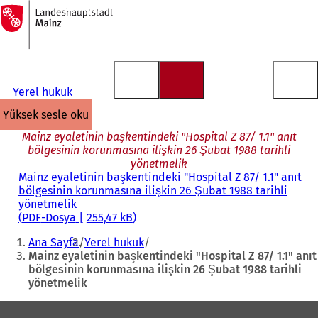
Ana
sayfaya
İçeriğe atla
Yerel hukuk
yüksek sesle oku
Mainz eyaletinin başkentindeki "Hospital Z 87/ 1.1" anıt
bölgesinin korunmasına ilişkin 26 Şubat 1988 tarihli
yönetmelik
Mainz eyaletinin başkentindeki "Hospital Z 87/ 1.1" anıt
bölgesinin korunmasına ilişkin 26 Şubat 1988 tarihli
yönetmelik
PDF
-Dosya
255,47 kB
Buradasınız:
Ana Sayfa
Yerel hukuk
Mainz eyaletinin başkentindeki "Hospital Z 87/ 1.1" anıt
bölgesinin korunmasına ilişkin 26 Şubat 1988 tarihli
yönetmelik
Ayak