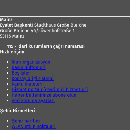
bölgesi
Mainz
Eyalet Başkenti
Stadthaus Große Bleiche
Große Bleiche 46/Löwenhofstraße 1
55116 Mainz
115 - İdari kurumların çağrı numarası
Hızlı erişim
İdari organizasyon
Basın Bültenleri
Boş İşler
Konsey bilgi sistemi
Kamu ihaleleri
Hizmet portalı (çevrimiçi hizmetler)
Haber bültenimize abone olun
Veri koruma ayarları
Şehir Hizmetleri
Şehir haritası
WLAN etkin noktaları