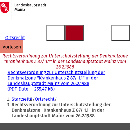
Zur
Startseite
Inhalt anspringen
Ortsrecht
vorlesen
Rechtsverordnung zur Unterschutzstellung der Denkmalzone
"Krankenhaus Z 87/ 1.1" in der Landeshauptstadt Mainz vom
26.2.1988
Rechtsverordnung zur Unterschutzstellung der
Denkmalzone "Krankenhaus Z 87/ 1.1" in der
Landeshauptstadt Mainz vom 26.2.1988
PDF
-Datei
255,47 kB
Sie
Startseite
Ortsrecht
befinden
Rechtsverordnung zur Unterschutzstellung der
Denkmalzone "Krankenhaus Z 87/ 1.1" in der
sich
Landeshauptstadt Mainz vom 26.2.1988
hier:
Fußbereich