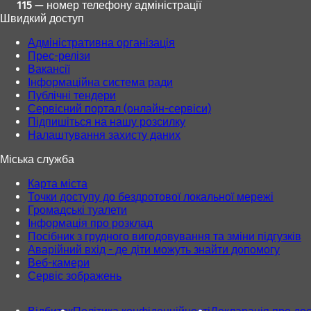
115 — номер телефону адміністрації
Швидкий доступ
Адміністративна організація
Прес-релізи
Вакансії
Інформаційна система ради
Публічні тендери
Сервісний портал (онлайн-сервіси)
Підпишіться на нашу розсилку
Налаштування захисту даних
Міська служба
Карта міста
Точки доступу до бездротової локальної мережі
Громадські туалети
Інформація про розклад
Посібник з грудного вигодовування та зміни підгузків
Аварійний вхід - де діти можуть знайти допомогу
Веб-камери
Сервіс зображень