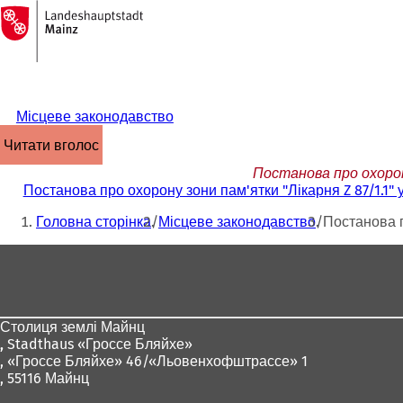
На
головну
Перейти до змісту
сторінку
Місцеве законодавство
читати вголос
Постанова про охорону
Постанова про охорону зони пам'ятки "Лікарня Z 87/1.1" 
Ти
Головна сторінка
Місцеве законодавство
Постанова п
тут:
Зона
для
ніг
Столиця землі Майнц
,
Stadthaus «Гроссе Бляйхе»
, «Гроссе Бляйхе» 46/«Льовенхофштрассе» 1
, 55116 Майнц