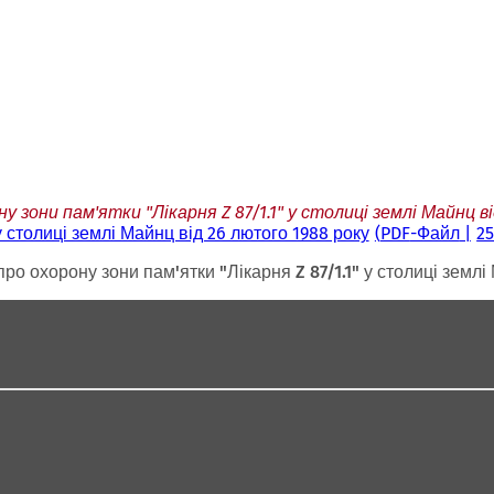
 зони пам'ятки "Лікарня Z 87/1.1" у столиці землі Майнц в
у столиці землі Майнц від 26 лютого 1988 року
PDF
-Файл
25
ро охорону зони пам'ятки "Лікарня Z 87/1.1" у столиці землі