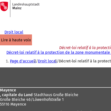
Vers
la
Accéder au contenu
page
d'accueil
Droit local
lire à haute voix
Décret-loi relatif à la prote
Décret-loi relatif à la protection de la zone monumentale 
Vous
Page d'accueil
Droit local
Décret-loi relatif à la prot
êtes
Pied
ici
de
:
page
Mayence
, capitale du Land
Stadthaus Große Bleiche
Große Bleiche 46/Löwenhofstraße 1
55116 Mayence