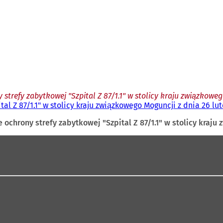
strefy zabytkowej "Szpital Z 87/1.1" w stolicy kraju związkowego
l Z 87/1.1" w stolicy kraju związkowego Moguncji z dnia 26 lut
ochrony strefy zabytkowej "Szpital Z 87/1.1" w stolicy kraju 