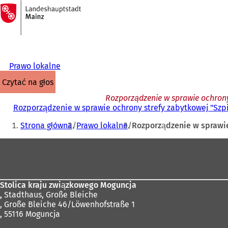
Do
strony
Przejdź do treści
głównej
Prawo lokalne
czytać na głos
Rozporządzenie w sprawie ochrony 
Rozporządzenie w sprawie ochrony strefy zabytkowej "Szpita
Jesteś
Strona główna
Prawo lokalne
Rozporządzenie w sprawie 
tutaj:
Obszar
stóp
Stolica kraju związkowego Moguncja
,
Stadthaus, Große Bleiche
, Große Bleiche 46/Löwenhofstraße 1
, 55116 Moguncja