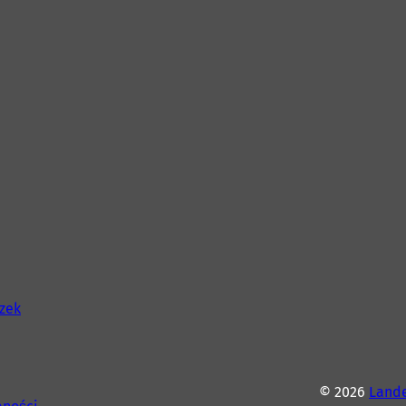
szek
© 2026
Lande