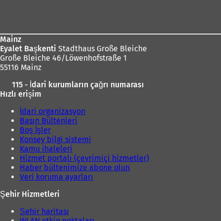
Ayak
s
d
bölgesi
e
e
k
a
m
ç
Mainz
e
ı
Eyalet Başkenti
Stadthaus Große Bleiche
d
l
Große Bleiche 46/Löwenhofstraße 1
e
ı
55116 Mainz
a
r
ç
ı
)
115 - İdari kurumların çağrı numarası
ı
l
Hızlı erişim
l
ı
ı
İdari organizasyon
r
)
Basın Bültenleri
)
Boş İşler
Konsey bilgi sistemi
Kamu ihaleleri
Hizmet portalı (çevrimiçi hizmetler)
Haber bültenimize abone olun
Veri koruma ayarları
Şehir Hizmetleri
Şehir haritası
WLAN etkin noktaları