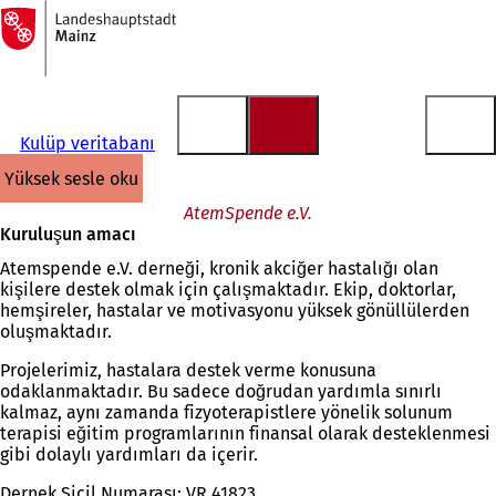
Ana
sayfaya
İçeriğe atla
Kulüp veritabanı
yüksek sesle oku
AtemSpende e.V.
Kuruluşun amacı
Atemspende e.V. derneği, kronik akciğer hastalığı olan
kişilere destek olmak için çalışmaktadır. Ekip, doktorlar,
hemşireler, hastalar ve motivasyonu yüksek gönüllülerden
oluşmaktadır.
Projelerimiz, hastalara destek verme konusuna
odaklanmaktadır. Bu sadece doğrudan yardımla sınırlı
kalmaz, aynı zamanda fizyoterapistlere yönelik solunum
terapisi eğitim programlarının finansal olarak desteklenmesi
gibi dolaylı yardımları da içerir.
Dernek Sicil Numarası: VR 41823