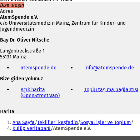
Bize ulaşın
Adres
AtemSpende e.V.
c/o Universitätsmedizin Mainz, Zentrum für Kinder- und
Jugendmedizin
Bay Dr. Oliver Nitsche
Langenbeckstraße 1
55131 Mainz
Telefon,
atemspende.de
(
info
atemspende
de
faks
Y
ve
Bize giden yolunuz
e
e-
n
posta
Açık harita
Toplu taşıma bağlantısı
(
i
adresi
(OpenStreetMap)
(
b
Y
i
e
r
Harita
n
i
s
Buradasınız:
i
e
Ana Sayfa
Teklifleri keşfedin
Sosyal İşler ve Toplum
b
i
k
Kulüp veritabanı
AtemSpende e.V.
i
m
r
e