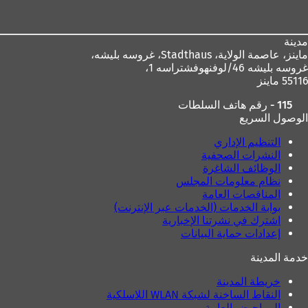
القدم
م
ة
ي
ة
ت
ب
ت
ب
ج
مدينة
ب
و
د
ماينز، عاصمة الولاية،
Stadthaus، غروسه بليشه،
و
ي
ي
غروسه بليشه 46/لوفنهوفشتراسه 1،
ي
ب
د
55116 ماينز
ب
ج
ة
ج
د
)
115 - رقم هاتف السلطات
د
ي
الوصول السريع
ي
د
د
ة
التنظيم الإداري
ة
)
النشرات الصحفية
)
الوظائف الشاغرة
نظام معلومات المجلس
المناقصات العامة
بوابة الخدمات (الخدمات عبر الإنترنت)
اشترك في نشرتنا الإخبارية
إعدادات حماية البيانات
خدمة المدينة
خريطة المدينة
النقاط الساخنة لشبكة WLAN اللاسلكية
المراحيض العامة