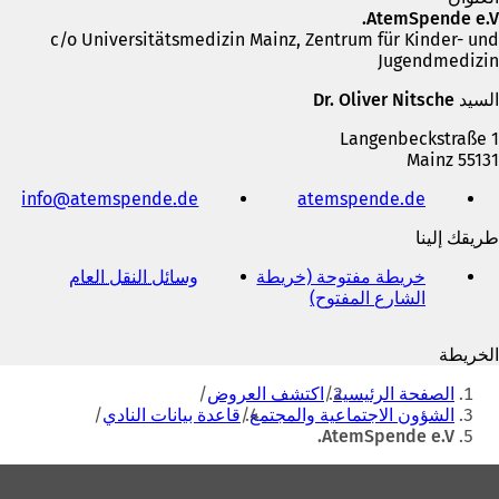
AtemSpende e.V.
c/o Universitätsmedizin Mainz, Zentrum für Kinder- und
Jugendmedizin
السيد Dr. Oliver Nitsche
Langenbeckstraße 1
55131 Mainz
الهاتف
info
atemspende
de
(
atemspende.de
والفاكس
ي
وعنوان
طريقك إلينا
ف
البريد
ت
الإلكتروني
خريطة مفتوحة (خريطة
وسائل النقل العام
(
ح
الشارع المفتوح)
(
ي
ف
ي
ف
ي
ف
ت
ع
الخريطة
ت
ح
ل
أنت
ح
ف
ا
الصفحة الرئيسية
اكتشف العروض
ف
ي
هنا
م
الشؤون الاجتماعية والمجتمع
قاعدة بيانات النادي
ي
ع
ة
AtemSpende e.V.
ع
ل
ت
ل
ا
ب
منطقة
ا
م
و