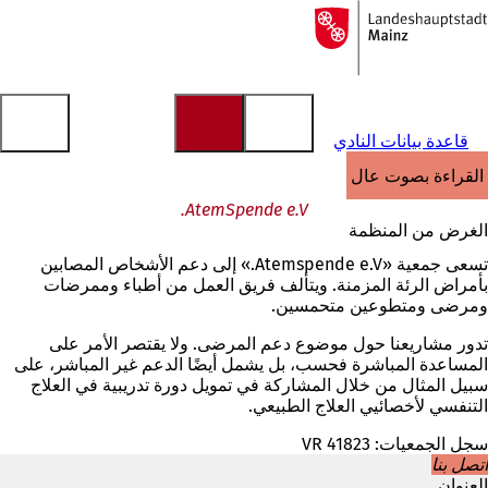
إلى
الصفحة
الانتقال إلى المحتوى
الرئيسية
قاعدة بيانات النادي
القراءة بصوت عالٍ
AtemSpende e.V.
الغرض من المنظمة
تسعى جمعية «Atemspende e.V.» إلى دعم الأشخاص المصابين
بأمراض الرئة المزمنة. ويتألف فريق العمل من أطباء وممرضات
ومرضى ومتطوعين متحمسين.
تدور مشاريعنا حول موضوع دعم المرضى. ولا يقتصر الأمر على
المساعدة المباشرة فحسب، بل يشمل أيضًا الدعم غير المباشر، على
سبيل المثال من خلال المشاركة في تمويل دورة تدريبية في العلاج
التنفسي لأخصائيي العلاج الطبيعي.
سجل الجمعيات: VR 41823
اتصل بنا
العنوان