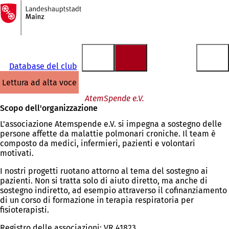
Alla
pagina
Vai al contenuto
iniziale
Database del club
lettura ad alta voce
AtemSpende e.V.
Scopo dell'organizzazione
L'associazione Atemspende e.V. si impegna a sostegno delle
persone affette da malattie polmonari croniche. Il team è
composto da medici, infermieri, pazienti e volontari
motivati.
I nostri progetti ruotano attorno al tema del sostegno ai
pazienti. Non si tratta solo di aiuto diretto, ma anche di
sostegno indiretto, ad esempio attraverso il cofinanziamento
di un corso di formazione in terapia respiratoria per
fisioterapisti.
Registro delle associazioni: VR 41823