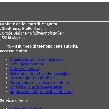
n
n
u
Area
u
u
o
dei
n
n
v
a
a
piedi
a
n
n
s
Capitale dello Stato di Magonza
u
u
c
,
Stadthaus, Große Bleiche
o
o
h
, Große Bleiche 46/Löwenhofstraße 1
v
v
e
, 55116 Magonza
a
a
d
s
s
a
115 - Il numero di telefono delle autorità
c
c
)
Accesso rapido
h
h
e
e
Organizzazione amministrativa
d
d
Comunicati stampa
a
a
Offerte di lavoro
)
)
Sistema informativo del Consiglio
Gare d'appalto pubbliche
Portale dei servizi (servizi online)
Iscriviti alla nostra newsletter
Impostazioni di protezione dei dati
Servizio urbano
Mappa della città