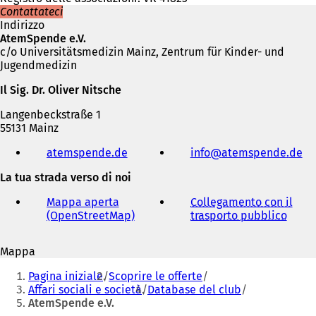
Contattateci
Indirizzo
AtemSpende e.V.
c/o Universitätsmedizin Mainz, Zentrum für Kinder- und
Jugendmedizin
Il Sig. Dr. Oliver Nitsche
Langenbeckstraße 1
55131 Mainz
Telefono,
atemspende.de
(
info
atemspende
de
fax
S
e
La tua strada verso di noi
i
indirizzo
a
e-
Mappa aperta
Collegamento con il
p
mail
(OpenStreetMap)
(
trasporto pubblico
(
r
S
S
e
i
i
i
Mappa
a
a
n
Siete
p
p
u
Pagina iniziale
Scoprire le offerte
r
r
qui:
n
Affari sociali e società
Database del club
e
e
a
AtemSpende e.V.
i
i
n