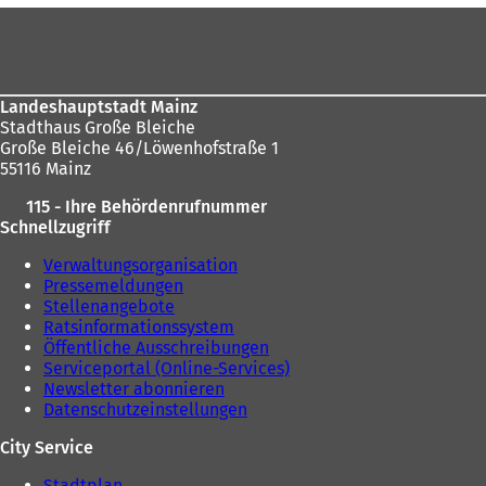
n
e
hier:
m
Fußbereich
e
i
n
i
n
e
n
e
u
e
m
e
Landeshauptstadt Mainz
m
n
n
Stadthaus Große Bleiche
n
e
T
Große Bleiche 46/Löwenhofstraße 1
e
u
a
55116 Mainz
u
e
b
e
n
)
115 - Ihre Behördenrufnummer
n
T
Schnellzugriff
T
a
a
b
Verwaltungsorganisation
b
)
Pressemeldungen
)
Stellenangebote
Ratsinformationssystem
Öffentliche Ausschreibungen
Serviceportal (Online-Services)
Newsletter abonnieren
Datenschutzeinstellungen
City Service
Stadtplan