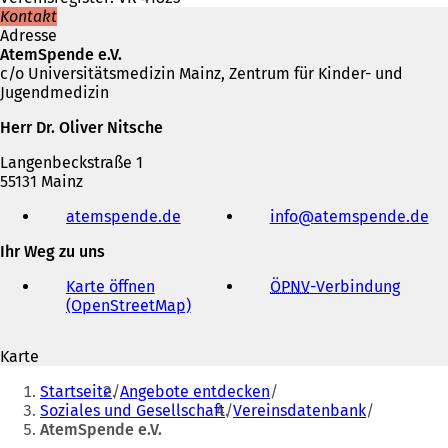
Kontakt
Adresse
AtemSpende e.V.
c/o Universitätsmedizin Mainz, Zentrum für Kinder- und
Jugendmedizin
Herr Dr. Oliver Nitsche
Langenbeckstraße 1
55131 Mainz
Telefon,
atemspende.de
(
info
atemspende
de
Fax
Ö
und
Ihr Weg zu uns
f
E-
f
Mail-
Karte öffnen
ÖPNV
-Verbindung
(
n
Adresse
(OpenStreetMap)
(
Ö
e
Ö
f
t
f
f
i
Karte
f
n
n
Sie
n
e
e
Startseite
Angebote entdecken
e
t
befinden
i
Soziales und Gesellschaft
Vereinsdatenbank
t
i
n
AtemSpende e.V.
sich
i
n
e