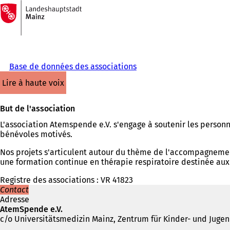
Vers
la
Accéder au contenu
page
d'accueil
Base de données des associations
lire à haute voix
But de l'association
L'association Atemspende e.V. s'engage à soutenir les person
bénévoles motivés.
Nos projets s'articulent autour du thème de l'accompagnement
une formation continue en thérapie respiratoire destinée aux
Registre des associations : VR 41823
Contact
Adresse
AtemSpende e.V.
c/o Universitätsmedizin Mainz, Zentrum für Kinder- und Juge