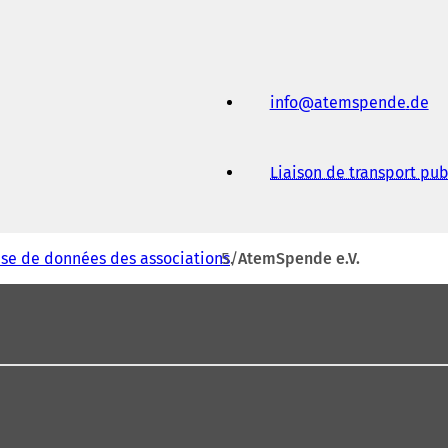
info
atemspende
de
Liaison de transport pub
se de données des associations
AtemSpende e.V.