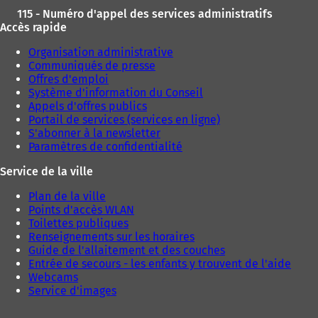
o
l
115 - Numéro d'appel des services administratifs
u
o
Accès rapide
v
n
e
g
Organisation administrative
l
l
Communiqués de presse
o
e
Offres d'emploi
n
t
Système d'information du Conseil
g
)
Appels d'offres publics
l
Portail de services (services en ligne)
e
S'abonner à la newsletter
t
Paramètres de confidentialité
)
Service de la ville
Plan de la ville
Points d'accès WLAN
Toilettes publiques
Renseignements sur les horaires
Guide de l'allaitement et des couches
Entrée de secours - les enfants y trouvent de l'aide
Webcams
Service d'images