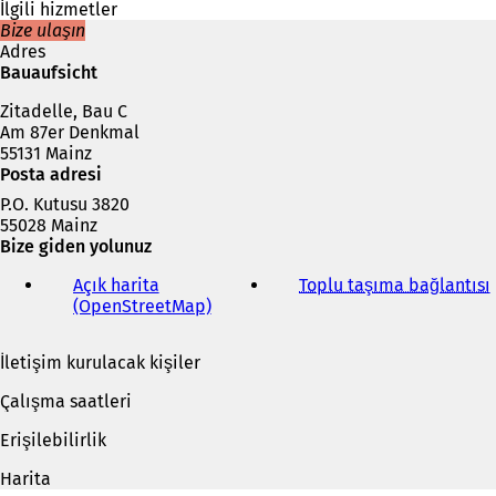
e
İlgili hizmetler
k
Bize ulaşın
m
Adres
e
Bauaufsicht
d
Zitadelle, Bau C
e
Am 87er Denkmal
a
55131 Mainz
ç
Posta adresi
ı
l
P.O. Kutusu 3820
ı
55028 Mainz
r
Bize giden yolunuz
)
Açık harita
Toplu taşıma bağlantısı
(
(OpenStreetMap)
(
Y
e
İletişim kurulacak kişiler
n
i
i
Çalışma saatleri
b
i
i
Erişilebilirlik
r
s
Harita
e