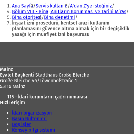
Buradasınız:
k
Ana Sayfa
Servis kullanın
A'dan Z'ye isteğiniz
m
Bölüm VIII - Bina, Anıtların Korunması ve Tarihi Miras
e
Bina otoritesi
Bina denetimi
d
İnşaat izni prosedürü, kentsel arazi kullanım
e
planlamasını güvence altına almak için bir değişiklik
a
yasağı için muafiyet izni başvurusu
ç
ı
Ayak
ı
l
l
ı
bölgesi
ı
r
)
)
Mainz
Eyalet Başkenti
Stadthaus Große Bleiche
Große Bleiche 46/Löwenhofstraße 1
55116 Mainz
115 - İdari kurumların çağrı numarası
Hızlı erişim
İdari organizasyon
Basın Bültenleri
Boş İşler
Konsey bilgi sistemi