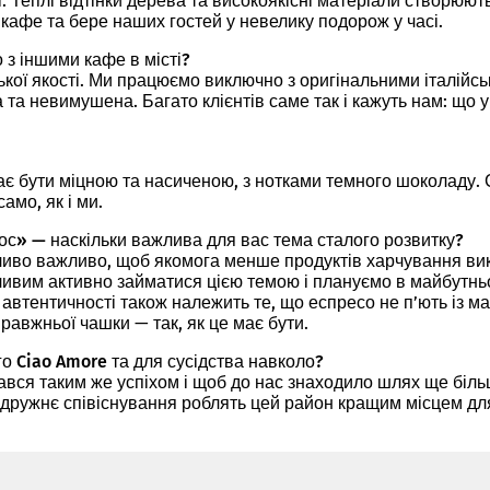
 Теплі відтінки дерева та високоякісні матеріали створюю
 кафе та бере наших гостей у невелику подорож у часі.
з іншими кафе в місті?
ської якості. Ми працюємо виключно з оригінальними італій
 та невимушена. Багато клієнтів саме так і кажуть нам: що 
є бути міцною та насиченою, з нотками темного шоколаду. Са
амо, як і ми.
ос» — наскільки важлива для вас тема сталого розвитку?
ливо важливо, щоб якомога менше продуктів харчування вик
ливим активно займатися цією темою і плануємо в майбутнь
ої автентичності також належить те, що еспресо не п’ють із 
равжньої чашки — так, як це має бути.
о Ciao Amore та для сусідства навколо?
ався таким же успіхом і щоб до нас знаходило шлях ще біль
 дружнє співіснування роблять цей район кращим місцем для