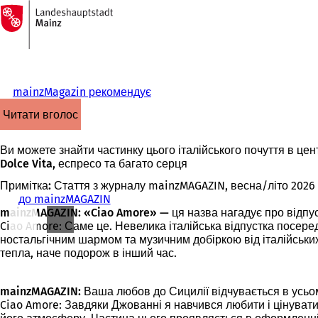
На
головну
Перейти до змісту
сторінку
mainzMagazin рекомендує
читати вголос
Ви можете знайти частинку цього італійського почуття в цен
Dolce Vita, еспресо та багато серця
Примітка:
Стаття з журналу mainzMAGAZIN, весна/літо 2026
до mainzMAGAZIN
mainzMAGAZIN: «Ciao Amore» — ця назва нагадує про відпуст
Ciao Amore: Саме це. Невелика італійська відпустка посеред
ностальгічним шармом та музичним добіркою від італійськи
тепла, наче подорож в інший час.
mainzMAGAZIN: Ваша любов до Сицилії відчувається в усьому
Ciao Amore: Завдяки Джованні я навчився любити і цінувати