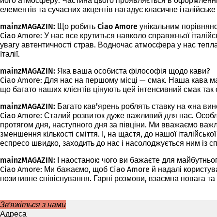
його атмосферу. Частина цього проявляється в оформленні.
елементів та сучасних акцентів нагадує класичне італійське
mainzMAGAZIN: Що робить Ciao Amore унікальним порівняно 
Ciao Amore: У нас все крутиться навколо справжньої італій
увагу автентичності страв. Водночас атмосфера у нас тепла
Італії.
mainzMAGAZIN: Яка ваша особиста філософія щодо кави?
Ciao Amore: Для нас на першому місці — смак. Наша кава ма
що багато наших клієнтів цінують цей інтенсивний смак так с
mainzMAGAZIN: Багато кав’ярень роблять ставку на «на вин
Ciao Amore: Сталий розвиток дуже важливий для нас. Особ
протягом дня, наступного дня за півціни. Ми вважаємо важ
зменшення кількості сміття. І, на щастя, до нашої італійськ
еспресо швидко, заходить до нас і насолоджується ним із сп
mainzMAGAZIN: І наостанок: чого ви бажаєте для майбутньог
Ciao Amore: Ми бажаємо, щоб Ciao Amore й надалі користув
позитивне співіснування. Гарні розмови, взаємна повага та
Зв'яжіться з нами
Адреса