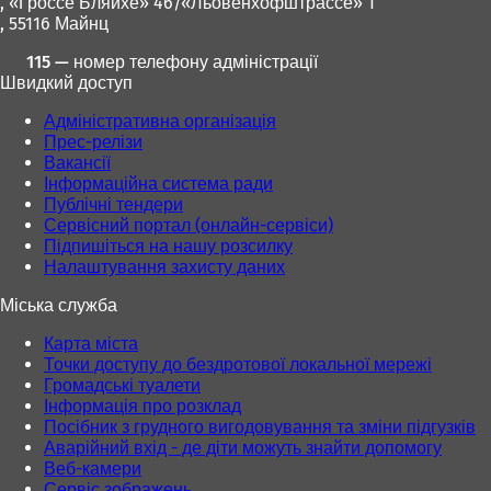
, «Гроссе Бляйхе» 46/«Льовенхофштрассе» 1
н
, 55116 Майнц
о
в
115 — номер телефону адміністрації
і
Швидкий доступ
й
в
Адміністративна організація
к
Прес-релізи
л
Вакансії
а
Інформаційна система ради
д
Публічні тендери
ц
Сервісний портал (онлайн-сервіси)
і
Підпишіться на нашу розсилку
)
Налаштування захисту даних
Міська служба
Карта міста
Точки доступу до бездротової локальної мережі
Громадські туалети
Інформація про розклад
Посібник з грудного вигодовування та зміни підгузків
Аварійний вхід - де діти можуть знайти допомогу
Веб-камери
Сервіс зображень