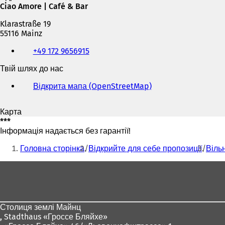
Ciao Amore | Café & Bar
Klarastraße 19
55116 Mainz
Телефон,
+49 172 9656915
факс
та
Твій шлях до нас
адреса
електронної
Відкрита мапа (OpenStreetMap)
(
пошти
В
і
Карта
д
***
к
Інформація надається без гарантії!
р
Ти
и
Головна сторінка
Відкрийте для себе пропозиції
Віль
в
тут:
а
Зона
є
для
т
ь
ніг
с
Столиця землі Майнц
я
,
Stadthaus «Гроссе Бляйхе»
в