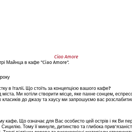
Ciao Amore
трі Майнца в кафе "Ciao Amore".
 року
ку в Італії. Що стоїть за концепцією вашого кафе?
 міста. Ми хотіли створити місце, яке пахне сонцем, еспрес
х класиків до джазу та хаусу ми запрошуємо вас розслабити
 кафе. Що означає для Вас особисто цей острів і як Ви пер
 Сицилію. Тому її минуле, дитинство та глибока прив’язаніс