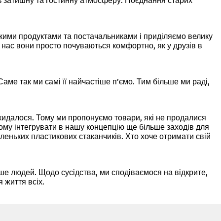
ть затишну та гостинну атмосферу. Поєднання старих
ськими продуктами та постачальниками і приділяємо велику
у нас вони просто почуваються комфортно, як у друзів в
ме так ми самі її найчастіше п’ємо. Тим більше ми раді,
идалося. Тому ми пропонуємо товари, які не продалися
ому інтегрувати в нашу концепцію ще більше заходів для
маленьких пластикових стаканчиків. Хто хоче отримати свій
ше людей. Щодо сусідства, ми сподіваємося на відкрите,
 життя всіх.