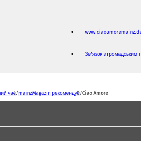
www.ciaoamoremainz.d
Зв'язок з громадським 
ний час
mainzMagazin рекомендує
Ciao Amore