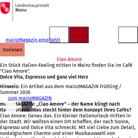
Zur
Startseite
Inhalt anspringen
mainzMagazin empfiehlt
vorlesen
Ciao Amore
Ein Stück Italien-Feeling mitten in Mainz finden Sie im Café
"Ciao Amore".
Dolce Vita, Espresso und ganz viel Herz
Hinweis:
Ein Artikel aus dem mainzMAGAZIN Frühling /
Sommer 2026
zum mainzMAGAZIN
mainzMAGAZIN: „Ciao Amore“ – der Name klingt nach
Italienurlaub. Was steckt hinter dem Konzept Ihres Cafés?
Ciao Amore: Genau das. Ein kleiner Italienurlaub mitten in
der Stadt. Wir wollten einen Ort schaffen, der nach Sonne,
Espresso und Dolce Vita schmeckt. Mit viel Liebe zum Detail,
nostalgischem Charme und einer Musikauswahl von