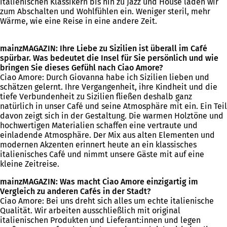
italienischen Klassikern bis hin zu Jazz und House laden wir
zum Abschalten und Wohlfühlen ein. Weniger steril, mehr
Wärme, wie eine Reise in eine andere Zeit.
mainzMAGAZIN: Ihre Liebe zu Sizilien ist überall im Café
spürbar. Was bedeutet die Insel für Sie persönlich und wie
bringen Sie dieses Gefühl nach Ciao Amore?
Ciao Amore: Durch Giovanna habe ich Sizilien lieben und
schätzen gelernt. Ihre Vergangenheit, ihre Kindheit und die
tiefe Verbundenheit zu Sizilien fließen deshalb ganz
natürlich in unser Café und seine Atmosphäre mit ein. Ein Teil
davon zeigt sich in der Gestaltung. Die warmen Holztöne und
hochwertigen Materialien schaffen eine vertraute und
einladende Atmosphäre. Der Mix aus alten Elementen und
modernen Akzenten erinnert heute an ein klassisches
italienisches Café und nimmt unsere Gäste mit auf eine
kleine Zeitreise.
mainzMAGAZIN: Was macht Ciao Amore einzigartig im
Vergleich zu anderen Cafés in der Stadt?
Ciao Amore: Bei uns dreht sich alles um echte italienische
Qualität. Wir arbeiten ausschließlich mit original
italienischen Produkten und Lieferant:innen und legen