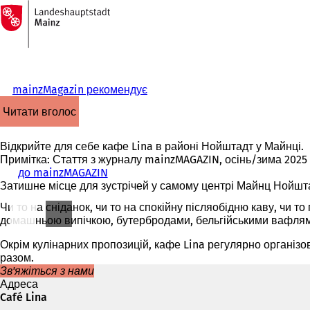
На
головну
Перейти до змісту
сторінку
mainzMagazin рекомендує
читати вголос
Відкрийте для себе кафе Lina в районі Нойштадт у Майнці.
Примітка: Стаття з журналу mainzMAGAZIN, осінь/зима 2025
до mainzMAGAZIN
Затишне місце для зустрічей у самому центрі Майнц Нойшт
Чи то на сніданок, чи то на спокійну післяобідню каву, чи 
домашньою випічкою, бутербродами, бельгійськими вафлями
Окрім кулінарних пропозицій, кафе Lina регулярно організову
разом.
Зв'яжіться з нами
Адреса
Café Lina