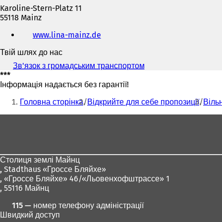
Karoline-Stern-Platz 11
55118 Mainz
Телефон,
www.lina-mainz.de
(
факс
В
та
Твій шлях до нас
і
адреса
д
електронної
Зв'язок з громадським транспортом
(
к
пошти
***
В
р
Інформація надається без гарантії!
і
и
Ти
д
в
Головна сторінка
Відкрийте для себе пропозиції
Віль
к
тут:
а
р
Зона
є
и
т
в
для
ь
а
ніг
с
є
я
т
Столиця землі Майнц
в
ь
,
Stadthaus «Гроссе Бляйхе»
н
с
, «Гроссе Бляйхе» 46/«Льовенхофштрассе» 1
о
я
, 55116 Майнц
в
в
і
115 — номер телефону адміністрації
н
й
Швидкий доступ
о