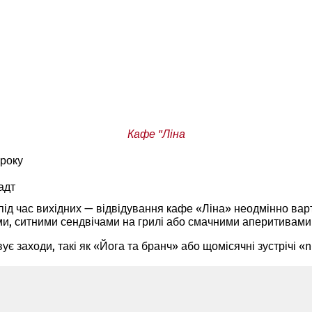
Кафе "Ліна
 року
адт
то під час вихідних — відвідування кафе «Ліна» неодмінно в
, ситними сендвічами на грилі або смачними аперитивами у
є заходи, такі як «Йога та бранч» або щомісячні зустрічі «n