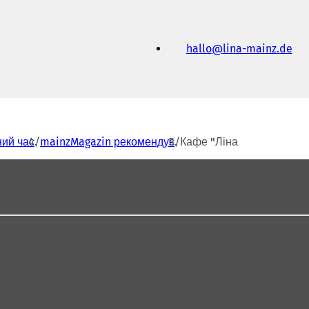
hallo
lina-mainz
de
ний час
mainzMagazin рекомендує
Кафе "Ліна