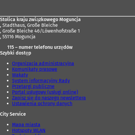
w
s
stóp
n
i
o
ę
w
w
Stolica kraju związkowego Moguncja
e
n
,
Stadthaus, Große Bleiche
j
o
, Große Bleiche 46/Löwenhofstraße 1
k
w
, 55116 Moguncja
a
e
r
115 – numer telefonu urzędów
j
c
Szybki dostęp
k
i
a
Organizacja administracyjna
e
r
Komunikaty prasowe
)
c
Wakaty
i
System informacyjny Rady
e
Przetargi publiczne
)
Portal usługowy (usługi online)
Zapisz się do naszego newslettera
Ustawienia ochrony danych
City Service
Mapa miasta
Hotspoty WLAN