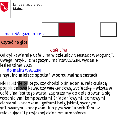
Do
strony
Przejdź do treści
głównej
mainzMagazin poleca
czytać na głos
Café Lina
Odkryj kawiarnię Café Lina w dzielnicy Neustadt w Moguncji.
Uwaga: Artykuł z magazynu mainzMAGAZIN, wydanie
jesień/zima 2025
do mainzMAGAZIN
Przytulne miejsce spotkań w sercu Mainz Neustadt
Niezależnie od tego, czy chodzi o śniadanie, relaksującą
popołudniową kawę, czy weekendową wycieczkę – wizyta w
Café Lina jest tego warta. Zapraszamy do delektowania się
wspaniałymi kompozycjami śniadaniowymi, domowymi
ciastami, kanapkami, goframi belgijskimi, sycącymi
grillowanymi kanapkami lub pysznymi aperitifami w
relaksującej i przyjaznej dzieciom atmosferze.