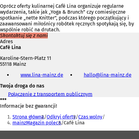
Oprócz oferty kulinarnej Café Lina organizuje regularne
wydarzenia, takie jak „Yoga & Brunch” czy comiesięczne
spotkanie „nette Knitter”, podczas którego początkujący i
zaawansowani miłośnicy robótek ręcznych spotykają się, by
wspólnie robić na drutach.
Skontaktuj się z nami
Adres
Café Lina
Karoline-Stern-Platz 11
55118 Mainz
Telefon,
www.lina-mainz.de
(
hallo
lina-mainz
de
faks
O
i
Twoja droga do nas
t
adres
w
e-
Połączenie z transportem publicznym
(
i
mail
***
O
e
Informacje bez gwarancji!
t
r
Jesteś
w
a
Strona główna
Odkryj oferty
Czas wolny
i
tutaj:
s
mainzMagazin poleca
Café Lina
e
i
r
Obszar
ę
a