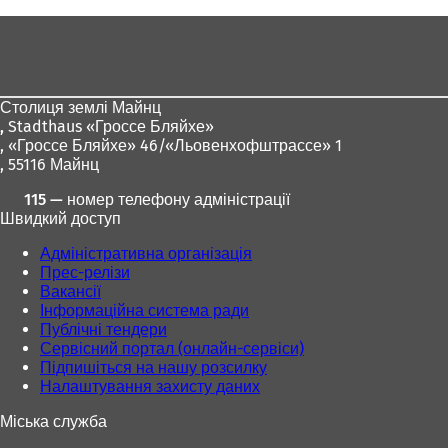
тут:
Зона
для
ніг
Столиця землі Майнц
,
Stadthaus «Гроссе Бляйхе»
, «Гроссе Бляйхе» 46/«Льовенхофштрассе» 1
, 55116 Майнц
115 — номер телефону адміністрації
Швидкий доступ
Адміністративна організація
Прес-релізи
Вакансії
Інформаційна система ради
Публічні тендери
Сервісний портал (онлайн-сервіси)
Підпишіться на нашу розсилку
Налаштування захисту даних
Міська служба