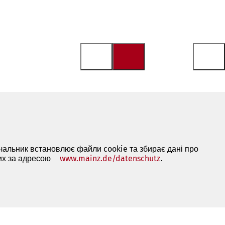
ачальник встановлює файли cookie та збирає дані про
них за адресою
www.mainz.de/datenschutz
(Відкривається
.
в
новій
вкладці)