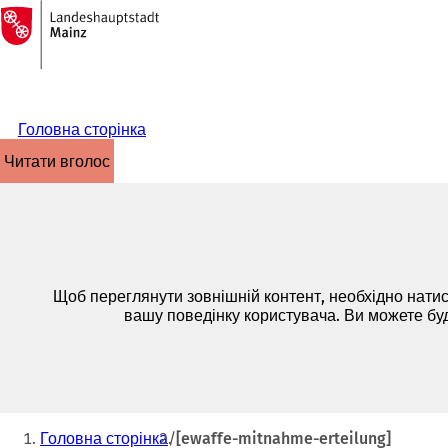
На
головну
Перейти до змісту
сторінку
Головна сторінка
читати вголос
Щоб переглянути зовнішній контент, необхідно натис
вашу поведінку користувача. Ви можете бу
Ти
Головна сторінка
[ewaffe-mitnahme-erteilung]