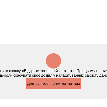
нути кнопку «Відкрити зовнішній контент». При цьому пост
дь-коли скасувати своє дозвіл у налаштуваннях захисту да
Діліться зовнішнім контентом