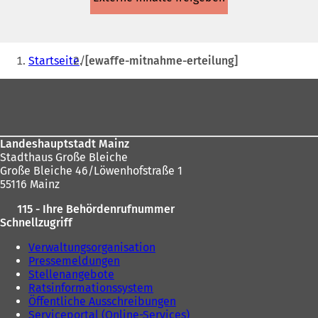
einem
neuen
Tab)
Sie
Startseite
[ewaffe-mitnahme-erteilung]
befinden
Fußbereich
sich
hier:
Landeshauptstadt Mainz
Stadthaus Große Bleiche
Große Bleiche 46/Löwenhofstraße 1
55116 Mainz
115 - Ihre Behördenrufnummer
Schnellzugriff
Verwaltungsorganisation
Pressemeldungen
Stellenangebote
Ratsinformationssystem
Öffentliche Ausschreibungen
Serviceportal (Online-Services)