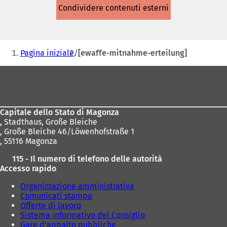
apre
Condividere contenuti esterni
in
una
nuova
scheda)
Siete
Pagina iniziale
[ewaffe-mitnahme-erteilung]
qui:
Area
dei
piedi
Capitale dello Stato di Magonza
,
Stadthaus, Große Bleiche
, Große Bleiche 46/Löwenhofstraße 1
, 55116 Magonza
115 - Il numero di telefono delle autorità
Accesso rapido
Organizzazione amministrativa
Comunicati stampa
Offerte di lavoro
Sistema informativo del Consiglio
Gare d'appalto pubbliche