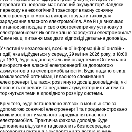
переваги та недоліки має власний акумулятор? Завдяки
переходу на екологічний транспорт власну сонячну
електроенергію можна використовувати також для
заряджання власного електромобіля. Але й це викликає
питання: як поєднати свою фотоелектричну установку з
електромобілем? Як оптимально заряджати електромобіль?
Саме на ці питання має дати відповіді детальна доповідь.
У частині 9 незалежної, всебічної інформаційної онлайн-
події, яка відбудеться у середу, 29 квітня 2026 року, з 18:00
до 19:30, буде надано детальний огляд теми «Оптимізація
використання власної електроенергії за допомогою
акумуляторів та електромобільності». Буде надано огляд
можливостей оптимізації власного споживання
електроенергії, а також розглянуто досвід доповідачів, які
пояснять переваги та недоліки акумуляторних систем та
торкнуться теми відповідного розміру системи.
Крім того, буде встановлено зв’язок із мобільністю за
допомогою сонячної електроенергії та продемонстровано
можливості оптимального заряджання власного
електромобіля. Практична фахова доповідь буде
доповнена відгуками та дозволить безпосередньо
обговорити питання з експертами та досвідченими