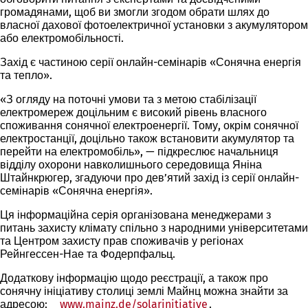
громадянами, щоб ви змогли згодом обрати шлях до
власної дахової фотоелектричної установки з акумулятором
або електромобільності.
Захід є частиною серії онлайн-семінарів «Сонячна енергія
та тепло».
«З огляду на поточні умови та з метою стабілізації
електромереж доцільним є високий рівень власного
споживання сонячної електроенергії. Тому, окрім сонячної
електростанції, доцільно також встановити акумулятор та
перейти на електромобіль», — підкреслює начальниця
відділу охорони навколишнього середовища Яніна
Штайнкрюгер, згадуючи про дев’ятий захід із серії онлайн-
семінарів «Сонячна енергія».
Ця інформаційна серія організована менеджерами з
питань захисту клімату спільно з народними університетами
та Центром захисту прав споживачів у регіонах
Рейнгессен-Нае та Фодерпфальц.
Додаткову інформацію щодо реєстрації, а також про
сонячну ініціативу столиці землі Майнц можна знайти за
адресою:
www.mainz.de/solarinitiative
(Відкривається
.