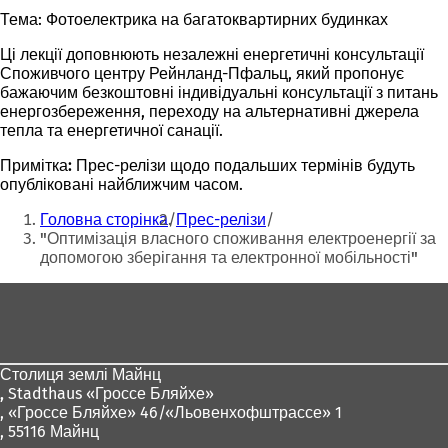
Тема: Фотоелектрика на багатоквартирних будинках
Ці лекції доповнюють незалежні енергетичні консультації
Споживчого центру Рейнланд-Пфальц, який пропонує
бажаючим безкоштовні індивідуальні консультації з питань
енергозбереження, переходу на альтернативні джерела
тепла та енергетичної санації.
Примітка:
Прес-релізи щодо подальших термінів будуть
опубліковані найближчим часом.
Ти
Головна сторінка
Прес-релізи
тут:
"Оптимізація власного споживання електроенергії за
допомогою зберігання та електронної мобільності"
Зона
для
ніг
Столиця землі Майнц
,
Stadthaus «Гроссе Бляйхе»
, «Гроссе Бляйхе» 46/«Льовенхофштрассе» 1
, 55116 Майнц