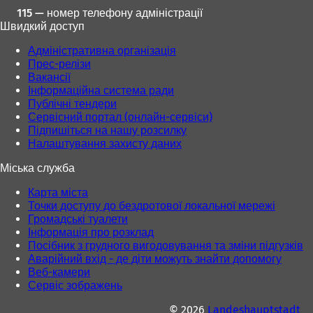
115 — номер телефону адміністрації
Швидкий доступ
Адміністративна організація
Прес-релізи
Вакансії
Інформаційна система ради
Публічні тендери
Сервісний портал (онлайн-сервіси)
Підпишіться на нашу розсилку
Налаштування захисту даних
Міська служба
Карта міста
Точки доступу до бездротової локальної мережі
Громадські туалети
Інформація про розклад
Посібник з грудного вигодовування та зміни підгузків
Аварійний вхід - де діти можуть знайти допомогу
Веб-камери
Сервіс зображень
© 2026
Landeshauptstadt