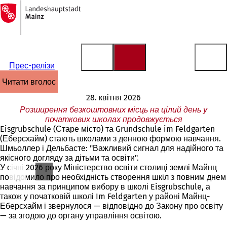
На
головну
Перейти до змісту
сторінку
Прес-релізи
читати вголос
28. квітня 2026
Розширення безкоштовних місць на цілий день у
початкових школах продовжується
Eisgrubschule (Старе місто) та Grundschule im Feldgarten
(Еберсхайм) стають школами з денною формою навчання.
Шмьоллер і Дельбасте: "Важливий сигнал для надійного та
якісного догляду за дітьми та освіти".
У січні 2026 року Міністерство освіти столиці землі Майнц
повідомило про необхідність створення шкіл з повним днем
навчання за принципом вибору в школі Eisgrubschule, а
також у початковій школі Im Feldgarten у районі Майнц-
Еберсхайм і звернулося — відповідно до Закону про освіту
— за згодою до органу управління освітою.