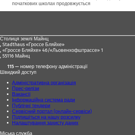
початкових школах продовжується
Зона
для
ніг
Столиця землі Майнц
,
Stadthaus «Гроссе Бляйхе»
, «Гроссе Бляйхе» 46/«Льовенхофштрассе» 1
, 55116 Майнц
115 — номер телефону адміністрації
Швидкий доступ
Адміністративна організація
Прес-релізи
Вакансії
Інформаційна система ради
Публічні тендери
Сервісний портал (онлайн-сервіси)
Підпишіться на нашу розсилку
Налаштування захисту даних
Міська служба