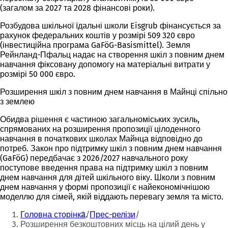
(загалом за 2027 та 2028 фінансові роки).
Розбудова шкільної їдальні школи Eisgrub фінансується за
рахунок федеральних коштів у розмірі 509 320 євро
(інвестиційна програма GaFöG-Basismittel). Земля
Рейнланд-Пфальц надає на створення шкіл з повним днем
навчання фіксовану допомогу на матеріальні витрати у
розмірі 50 000 євро.
Розширення шкіл з повним днем навчання в Майнці спільно
з землею
Обидва рішення є частиною загальноміських зусиль,
спрямованих на розширення пропозиції цілоденного
навчання в початкових школах Майнца відповідно до
потреб. Закон про підтримку шкіл з повним днем навчання
(GaFöG) передбачає з 2026/2027 навчального року
поступове введення права на підтримку шкіл з повним
днем навчання для дітей шкільного віку. Школи з повним
днем навчання у формі пропозиції є найекономічнішою
моделлю для сімей, якій віддають перевагу земля та місто.
Ти
Головна сторінка
Прес-релізи
тут:
Розширення безкоштовних місць на цілий день у