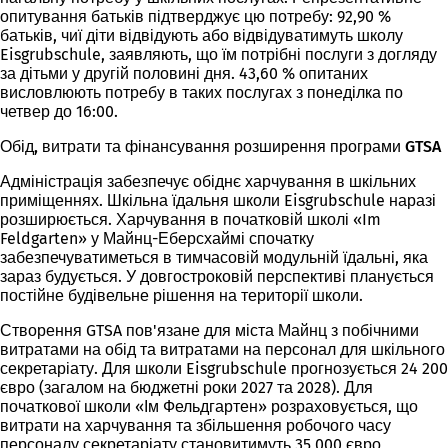
опитування батьків підтверджує цю потребу: 92,90 %
батьків, чиї діти відвідують або відвідуватимуть школу
Eisgrubschule, заявляють, що їм потрібні послуги з догляду
за дітьми у другій половині дня. 43,60 % опитаних
висловлюють потребу в таких послугах з понеділка по
четвер до 16:00.
Обід, витрати та фінансування розширення програми GTSA
Адміністрація забезпечує обіднє харчування в шкільних
приміщеннях. Шкільна їдальня школи Eisgrubschule наразі
розширюється. Харчування в початковій школі «Im
Feldgarten» у Майнц-Еберсхаймі спочатку
забезпечуватиметься в тимчасовій модульній їдальні, яка
зараз будується. У довгостроковій перспективі планується
постійне будівельне рішення на території школи.
Створення GTSA пов'язане для міста Майнц з побічними
витратами на обід та витратами на персонал для шкільного
секретаріату. Для школи Eisgrubschule прогнозується 24 200
євро (загалом на бюджетні роки 2027 та 2028). Для
початкової школи «Ім Фельдгартен» розраховується, що
витрати на харчування та збільшення робочого часу
персоналу секретаріату становитимуть 35 000 євро