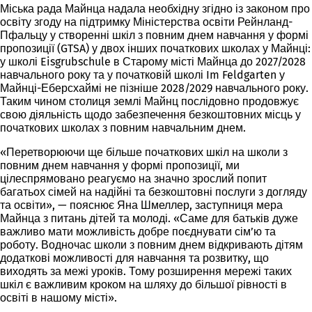
Міська рада Майнца надала необхідну згідно із законом про
освіту згоду на підтримку Міністерства освіти Рейнланд-
Пфальцу у створенні шкіл з повним днем навчання у формі
пропозиції (GTSA) у двох інших початкових школах у Майнці:
у школі Eisgrubschule в Старому місті Майнца до 2027/2028
навчального року та у початковій школі Im Feldgarten у
Майнці-Еберсхаймі не пізніше 2028/2029 навчального року.
Таким чином столиця землі Майнц послідовно продовжує
свою діяльність щодо забезпечення безкоштовних місць у
початкових школах з повним навчальним днем.
«Перетворюючи ще більше початкових шкіл на школи з
повним днем навчання у формі пропозиції, ми
цілеспрямовано реагуємо на значно зрослий попит
багатьох сімей на надійні та безкоштовні послуги з догляду
та освіти», — пояснює Яна Шмеллер, заступниця мера
Майнца з питань дітей та молоді. «Саме для батьків дуже
важливо мати можливість добре поєднувати сім’ю та
роботу. Водночас школи з повним днем відкривають дітям
додаткові можливості для навчання та розвитку, що
виходять за межі уроків. Тому розширення мережі таких
шкіл є важливим кроком на шляху до більшої рівності в
освіті в нашому місті».