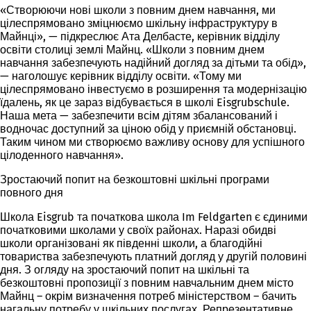
«Створюючи нові школи з повним днем навчання, ми
цілеспрямовано зміцнюємо шкільну інфраструктуру в
Майнці», — підкреслює Ата Делбасте, керівник відділу
освіти столиці землі Майнц. «Школи з повним днем
навчання забезпечують надійний догляд за дітьми та обід»,
— наголошує керівник відділу освіти. «Тому ми
цілеспрямовано інвестуємо в розширення та модернізацію
їдалень, як це зараз відбувається в школі Eisgrubschule.
Наша мета — забезпечити всім дітям збалансований і
водночас доступний за ціною обід у приємній обстановці.
Таким чином ми створюємо важливу основу для успішного
цілоденного навчання».
Зростаючий попит на безкоштовні шкільні програми
повного дня
Школа Eisgrub та початкова школа Im Feldgarten є єдиними
початковими школами у своїх районах. Наразі обидві
школи організовані як південні школи, а благодійні
товариства забезпечують платний догляд у другій половині
дня. З огляду на зростаючий попит на шкільні та
безкоштовні пропозиції з повним навчальним днем місто
Майнц – окрім визначення потреб міністерством – бачить
нагальну потребу у шкільних послугах. Репрезентативне