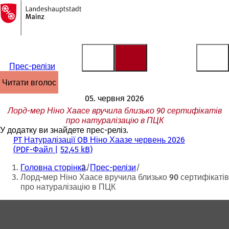
На
головну
Перейти до змісту
сторінку
Прес-релізи
читати вголос
05. червня 2026
Лорд-мер Ніно Хаасе вручила близько 90 сертифікатів
про натуралізацію в ПЦК
У додатку ви знайдете прес-реліз.
PT Натуралізації OB Ніно Хаазе червень 2026
PDF
-Файл
52,45 kB
Ти
Головна сторінка
Прес-релізи
тут:
Лорд-мер Ніно Хаасе вручила близько 90 сертифікатів
про натуралізацію в ПЦК
Зона
для