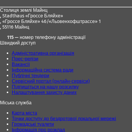
ніг
Столиця землі Майнц
,
Stadthaus «Гроссе Бляйхе»
, «Гроссе Бляйхе» 46/«Льовенхофштрассе» 1
, 55116 Майнц
115 — номер телефону адміністрації
Швидкий доступ
Адміністративна організація
Прес-релізи
Вакансії
Інформаційна система ради
Публічні тендери
Сервісний портал (онлайн-сервіси)
Підпишіться на нашу розсилку
Налаштування захисту даних
Міська служба
Карта міста
Точки доступу до бездротової локальної мережі
Громадські туалети
Інформація про розклад