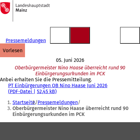
Zur
Startseite
Inhalt anspringen
Pressemeldungen
vorlesen
05. Juni 2026
Oberbürgermeister Nino Haase überreicht rund 90
Einbürgerungsurkunden im PCK
Anbei erhalten Sie die Pressemitteilung.
PT Einbürgerungen OB Nino Haase Juni 2026
PDF
-Datei
52,45 kB
Sie
Startseite
Pressemeldungen
befinden
Oberbürgermeister Nino Haase überreicht rund 90
Einbürgerungsurkunden im PCK
sich
hier:
Fußbereich