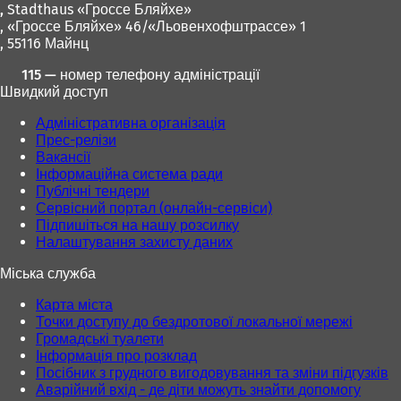
,
Stadthaus «Гроссе Бляйхе»
, «Гроссе Бляйхе» 46/«Льовенхофштрассе» 1
, 55116 Майнц
115 — номер телефону адміністрації
Швидкий доступ
Адміністративна організація
Прес-релізи
Вакансії
Інформаційна система ради
Публічні тендери
Сервісний портал (онлайн-сервіси)
Підпишіться на нашу розсилку
Налаштування захисту даних
Міська служба
Карта міста
Точки доступу до бездротової локальної мережі
Громадські туалети
Інформація про розклад
Посібник з грудного вигодовування та зміни підгузків
Аварійний вхід - де діти можуть знайти допомогу