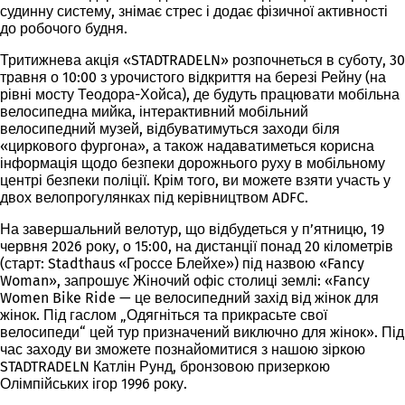
судинну систему, знімає стрес і додає фізичної активності
до робочого будня.
Тритижнева акція «STADTRADELN» розпочнеться в суботу, 30
травня о 10:00 з урочистого відкриття на березі Рейну (на
рівні мосту Теодора-Хойса), де будуть працювати мобільна
велосипедна мийка, інтерактивний мобільний
велосипедний музей, відбуватимуться заходи біля
«циркового фургона», а також надаватиметься корисна
інформація щодо безпеки дорожнього руху в мобільному
центрі безпеки поліції. Крім того, ви можете взяти участь у
двох велопрогулянках під керівництвом ADFC.
На завершальний велотур, що відбудеться у п’ятницю, 19
червня 2026 року, о 15:00, на дистанції понад 20 кілометрів
(старт: Stadthaus «Гроссе Блейхе») під назвою «Fancy
Woman», запрошує Жіночий офіс столиці землі: «Fancy
Women Bike Ride — це велосипедний захід від жінок для
жінок. Під гаслом „Одягніться та прикрасьте свої
велосипеди“ цей тур призначений виключно для жінок». Під
час заходу ви зможете познайомитися з нашою зіркою
STADTRADELN Катлін Рунд, бронзовою призеркою
Олімпійських ігор 1996 року.