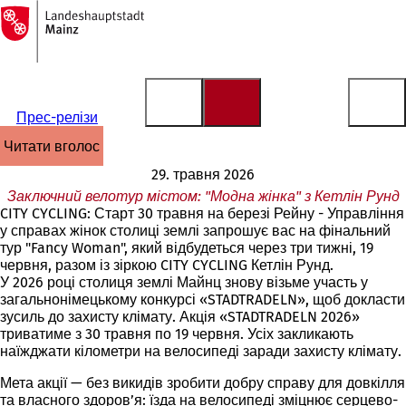
На
головну
Перейти до змісту
сторінку
Прес-релізи
читати вголос
29. травня 2026
Заключний велотур містом: "Модна жінка" з Кетлін Рунд
CITY CYCLING: Старт 30 травня на березі Рейну - Управління
у справах жінок столиці землі запрошує вас на фінальний
тур "Fancy Woman", який відбудеться через три тижні, 19
червня, разом із зіркою CITY CYCLING Кетлін Рунд.
У 2026 році столиця землі Майнц знову візьме участь у
загальнонімецькому конкурсі «STADTRADELN», щоб докласти
зусиль до захисту клімату. Акція «STADTRADELN 2026»
триватиме з 30 травня по 19 червня. Усіх закликають
наїжджати кілометри на велосипеді заради захисту клімату.
Мета акції — без викидів зробити добру справу для довкілля
та власного здоров’я: їзда на велосипеді зміцнює серцево-