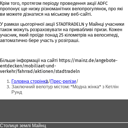
Крім того, протягом періоду проведення акції ADFC
пропонує ще низку різноманітних велопрогулянок, про які
ви можете дізнатися на міському веб-сайті.
У рамках цьогорічної акції STADTRADELN у Майнці учасники
також можуть розраховувати на привабливі призи. Кожен
учасник, який проїде понад 25 кілометрів на велосипеді,
автоматично бере участь у розіграші.
Більше інформації на сайті https://mainz.de/angebote-
entdecken/mobiliaet-und-
verkehr/fahrrad/aktionen/stadtradeln
Ти
Головна сторінка
Прес-релізи
тут:
Заключний велотур містом: "Модна жінка" з Кетлін
Рунд
Зона
для
ніг
Столиця землі Майнц