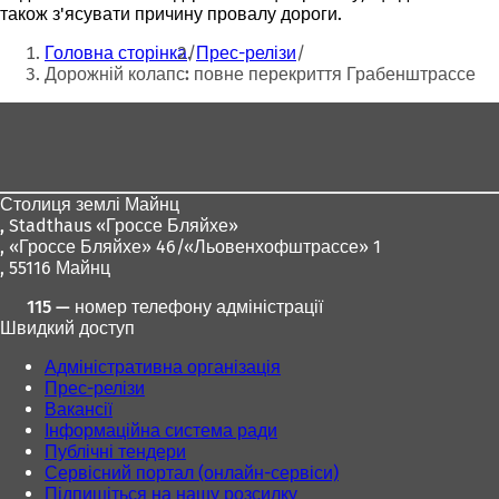
також з'ясувати причину провалу дороги.
Ти
Головна сторінка
Прес-релізи
тут:
Дорожній колапс: повне перекриття Грабенштрассе
Зона
для
ніг
Столиця землі Майнц
,
Stadthaus «Гроссе Бляйхе»
, «Гроссе Бляйхе» 46/«Льовенхофштрассе» 1
, 55116 Майнц
115 — номер телефону адміністрації
Швидкий доступ
Адміністративна організація
Прес-релізи
Вакансії
Інформаційна система ради
Публічні тендери
Сервісний портал (онлайн-сервіси)
Підпишіться на нашу розсилку