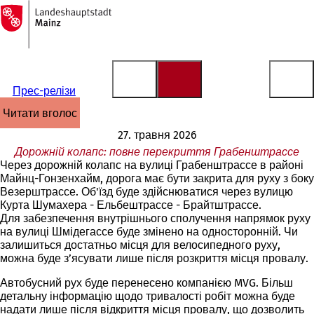
На
головну
Перейти до змісту
сторінку
Прес-релізи
читати вголос
27. травня 2026
Дорожній колапс: повне перекриття Грабенштрассе
Через дорожній колапс на вулиці Грабенштрассе в районі
Майнц-Гонзенхайм, дорога має бути закрита для руху з боку
Везерштрассе. Об'їзд буде здійснюватися через вулицю
Курта Шумахера - Ельбештрассе - Брайтштрассе.
Для забезпечення внутрішнього сполучення напрямок руху
на вулиці Шмідегассе буде змінено на односторонній. Чи
залишиться достатньо місця для велосипедного руху,
можна буде з’ясувати лише після розкриття місця провалу.
Автобусний рух буде перенесено компанією MVG. Більш
детальну інформацію щодо тривалості робіт можна буде
надати лише після відкриття місця провалу, що дозволить