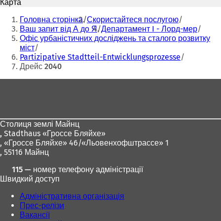
Карта
д
д
Ти
к
к
Головна сторінка
Скористайтеся послугою
р
р
тут:
Ваш запит від А до Я
Департамент I - Лорд-мер
и
и
Офіс урбаністичних досліджень та сталого розвитку
в
в
міст
а
а
Partizipative Stadtteil-Entwicklungsprozesse
є
є
Дрейс 2040
т
т
ь
ь
Зона
с
с
для
я
я
в
в
ніг
н
н
Столиця землі Майнц
о
о
,
Stadthaus «Гроссе Бляйхе»
в
в
, «Гроссе Бляйхе» 46/«Льовенхофштрассе» 1
і
і
, 55116 Майнц
й
й
в
в
115 — номер телефону адміністрації
к
к
Швидкий доступ
л
л
а
а
Адміністративна організація
д
д
Прес-релізи
ц
ц
Вакансії
і
і