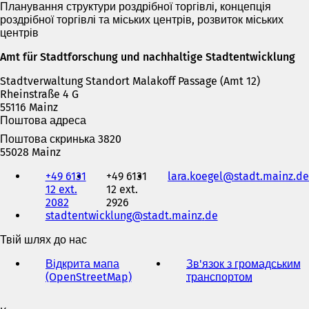
Планування структури роздрібної торгівлі, концепція
роздрібної торгівлі та міських центрів, розвиток міських
центрів
Amt für Stadtforschung und nachhaltige Stadtentwicklung
Stadtverwaltung Standort Malakoff Passage (Amt 12)
Rheinstraße 4 G
55116 Mainz
Поштова адреса
Поштова скринька 3820
55028 Mainz
Телефон,
+49 6131
+49 6131
lara.koegel
stadt.mainz
de
факс
12 ext.
12 ext.
та
2082
2926
адреса
stadtentwicklung
stadt.mainz
de
електронної
пошти
Твій шлях до нас
Відкрита мапа
Зв'язок з громадським
(OpenStreetMap)
(
транспортом
(
В
В
і
і