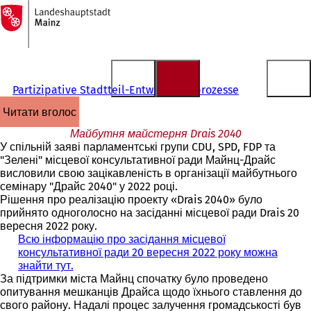
На
головну
Перейти до змісту
сторінку
Partizipative Stadtteil-Entwicklungsprozesse
читати вголос
Майбутня майстерня Drais 2040
У спільній заяві парламентські групи CDU, SPD, FDP та
"Зелені" місцевої консультативної ради Майнц-Драйс
висловили свою зацікавленість в організації майбутнього
семінару "Драйс 2040" у 2022 році.
Рішення про реалізацію проекту «Drais 2040» було
прийнято одноголосно на засіданні місцевої ради Drais 20
вересня 2022 року.
Всю інформацію про засідання місцевої
консультативної ради 20 вересня 2022 року можна
знайти тут.
(
За підтримки міста Майнц спочатку було проведено
В
опитування мешканців Драйса щодо їхнього ставлення до
і
свого району. Надалі процес залучення громадськості був
д