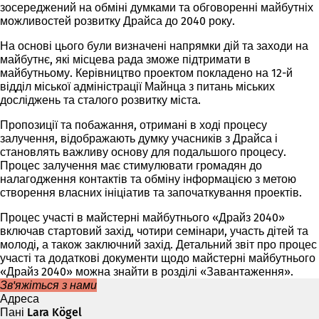
зосереджений на обміні думками та обговоренні майбутніх
к
можливостей розвитку Драйса до 2040 року.
р
и
На основі цього були визначені напрямки дій та заходи на
в
майбутнє, які місцева рада зможе підтримати в
а
майбутньому. Керівництво проектом покладено на 12-й
є
відділ міської адміністрації Майнца з питань міських
т
досліджень та сталого розвитку міста.
ь
с
Пропозиції та побажання, отримані в ході процесу
я
залучення, відображають думку учасників з Драйса і
в
становлять важливу основу для подальшого процесу.
н
Процес залучення має стимулювати громадян до
о
налагодження контактів та обміну інформацією з метою
в
створення власних ініціатив та започаткування проектів.
і
й
Процес участі в майстерні майбутнього «Драйз 2040»
в
включав стартовий захід, чотири семінари, участь дітей та
к
молоді, а також заключний захід. Детальний звіт про процес
л
участі та додаткові документи щодо майстерні майбутнього
а
«Драйз 2040» можна знайти в розділі «Завантаження».
д
Зв'яжіться з нами
ц
Адреса
і
Пані Lara Kögel
)