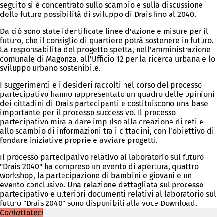
seguito si è concentrato sullo scambio e sulla discussione
p
delle future possibilità di sviluppo di Drais fino al 2040.
r
e
Da ciò sono state identificate linee d'azione e misure per il
i
futuro, che il consiglio di quartiere potrà sostenere in futuro.
n
La responsabilità del progetto spetta, nell'amministrazione
u
comunale di Magonza, all'Ufficio 12 per la ricerca urbana e lo
n
sviluppo urbano sostenibile.
a
n
I suggerimenti e i desideri raccolti nel corso del processo
u
partecipativo hanno rappresentato un quadro delle opinioni
o
dei cittadini di Drais partecipanti e costituiscono una base
v
importante per il processo successivo. Il processo
a
partecipativo mira a dare impulso alla creazione di reti e
s
allo scambio di informazioni tra i cittadini, con l'obiettivo di
c
fondare iniziative proprie e avviare progetti.
h
e
Il processo partecipativo relativo al laboratorio sul futuro
d
"Drais 2040" ha compreso un evento di apertura, quattro
a
workshop, la partecipazione di bambini e giovani e un
)
evento conclusivo. Una relazione dettagliata sul processo
partecipativo e ulteriori documenti relativi al laboratorio sul
futuro "Drais 2040" sono disponibili alla voce Download.
Contattateci