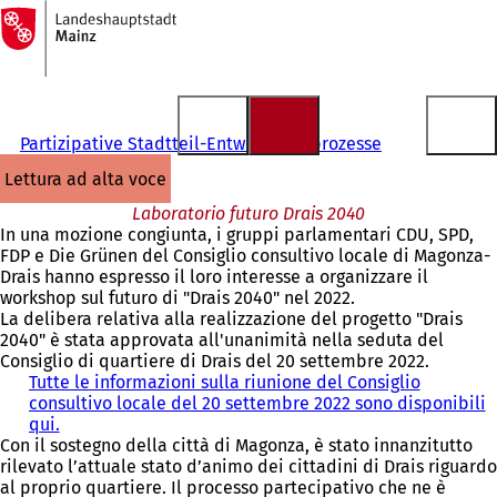
Alla
pagina
Vai al contenuto
iniziale
Partizipative Stadtteil-Entwicklungsprozesse
lettura ad alta voce
Laboratorio futuro Drais 2040
In una mozione congiunta, i gruppi parlamentari CDU, SPD,
FDP e Die Grünen del Consiglio consultivo locale di Magonza-
Drais hanno espresso il loro interesse a organizzare il
workshop sul futuro di "Drais 2040" nel 2022.
La delibera relativa alla realizzazione del progetto "Drais
2040" è stata approvata all'unanimità nella seduta del
Consiglio di quartiere di Drais del 20 settembre 2022.
Tutte le informazioni sulla riunione del Consiglio
consultivo locale del 20 settembre 2022 sono disponibili
qui.
(
Con il sostegno della città di Magonza, è stato innanzitutto
S
rilevato l’attuale stato d’animo dei cittadini di Drais riguardo
i
al proprio quartiere. Il processo partecipativo che ne è
a