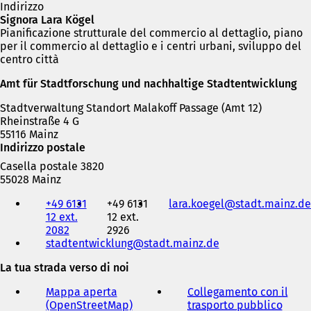
Indirizzo
Signora Lara Kögel
Pianificazione strutturale del commercio al dettaglio, piano
per il commercio al dettaglio e i centri urbani, sviluppo del
centro città
Amt für Stadtforschung und nachhaltige Stadtentwicklung
Stadtverwaltung Standort Malakoff Passage (Amt 12)
Rheinstraße 4 G
55116 Mainz
Indirizzo postale
Casella postale 3820
55028 Mainz
Telefono,
+49 6131
+49 6131
lara.koegel
stadt.mainz
de
fax
12 ext.
12 ext.
e
2082
2926
indirizzo
stadtentwicklung
stadt.mainz
de
e-
mail
La tua strada verso di noi
Mappa aperta
Collegamento con il
(OpenStreetMap)
(
trasporto pubblico
(