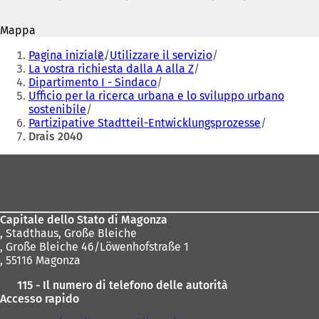
S
S
i
i
Mappa
a
a
Siete
p
p
Pagina iniziale
Utilizzare il servizio
r
r
qui:
La vostra richiesta dalla A alla Z
e
e
Dipartimento I - Sindaco
i
i
Ufficio per la ricerca urbana e lo sviluppo urbano
n
n
sostenibile
u
u
Partizipative Stadtteil-Entwicklungsprozesse
n
n
Drais 2040
a
a
n
n
Area
u
u
dei
o
o
v
v
piedi
a
a
Capitale dello Stato di Magonza
s
s
,
Stadthaus, Große Bleiche
c
c
, Große Bleiche 46/Löwenhofstraße 1
h
h
, 55116 Magonza
e
e
d
d
115 - Il numero di telefono delle autorità
a
a
Accesso rapido
)
)