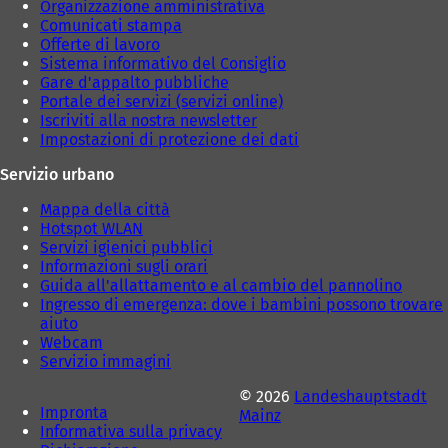
Organizzazione amministrativa
Comunicati stampa
Offerte di lavoro
Sistema informativo del Consiglio
Gare d'appalto pubbliche
Portale dei servizi (servizi online)
Iscriviti alla nostra newsletter
Impostazioni di protezione dei dati
Servizio urbano
Mappa della città
Hotspot WLAN
Servizi igienici pubblici
Informazioni sugli orari
Guida all'allattamento e al cambio del pannolino
Ingresso di emergenza: dove i bambini possono trovare
aiuto
Webcam
Servizio immagini
© 2026
Landeshauptstadt
Impronta
Mainz
Informativa sulla privacy