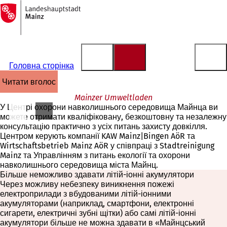
На
головну
Перейти до змісту
сторінку
Головна сторінка
читати вголос
Mainzer Umweltladen
У Центрі охорони навколишнього середовища Майнца ви
можете отримати кваліфіковану, безкоштовну та незалежну
консультацію практично з усіх питань захисту довкілля.
Центром керують компанії KAW Mainz|Bingen AöR та
Wirtschaftsbetrieb Mainz AöR у співпраці з Stadtreinigung
Mainz та Управлінням з питань екології та охорони
навколишнього середовища міста Майнц.
Більше неможливо здавати літій-іонні акумулятори
Через можливу небезпеку виникнення пожежі
електроприлади з вбудованими літій-іонними
акумуляторами (наприклад, смартфони, електронні
сигарети, електричні зубні щітки) або самі літій-іонні
акумулятори більше не можна здавати в «Майнцський