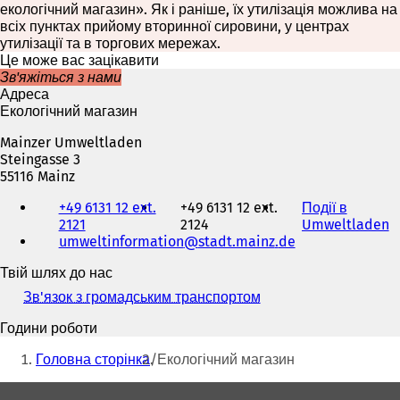
екологічний магазин». Як і раніше, їх утилізація можлива на
всіх пунктах прийому вторинної сировини, у центрах
утилізації та в торгових мережах.
Це може вас зацікавити
Зв'яжіться з нами
Адреса
Екологічний магазин
Mainzer Umweltladen
Steingasse 3
55116 Mainz
Телефон,
+49 6131 12 ext.
+49 6131 12 ext.
Події в
факс
2121
2124
Umweltladen
(
та
umweltinformation
stadt.mainz
de
В
адреса
і
електронної
Твій шлях до нас
д
пошти
к
Зв'язок з громадським транспортом
(
р
В
и
Години роботи
і
в
Ти
д
Головна сторінка
Екологічний магазин
а
к
тут:
є
р
Зона
т
и