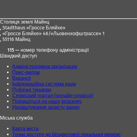
ь
для
в
с
а
ніг
я
є
в
Столиця землі Майнц
т
н
,
Stadthaus «Гроссе Бляйхе»
ь
о
, «Гроссе Бляйхе» 46/«Льовенхофштрассе» 1
с
в
, 55116 Майнц
я
і
в
115 — номер телефону адміністрації
й
н
Швидкий доступ
в
о
к
в
Адміністративна організація
л
і
Прес-релізи
а
й
Вакансії
д
в
Інформаційна система ради
ц
к
Публічні тендери
і
л
Сервісний портал (онлайн-сервіси)
)
а
Підпишіться на нашу розсилку
д
Налаштування захисту даних
ц
і
Міська служба
)
Карта міста
Точки доступу до бездротової локальної мережі