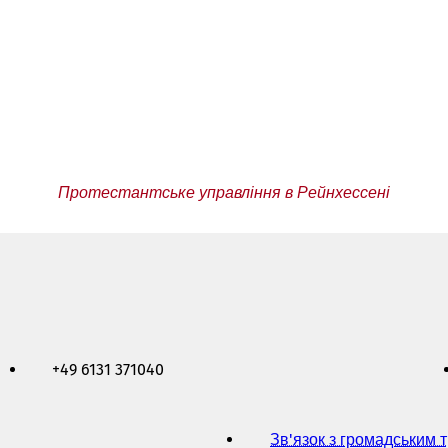
Протестантське управління в Рейнхессені
+49 6131 371040
Зв'язок з громадським 