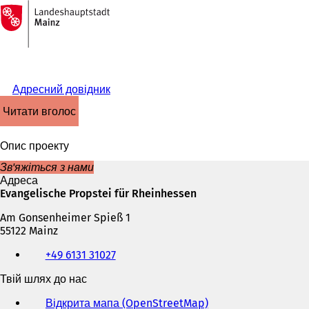
На
головну
Перейти до змісту
сторінку
Адресний довідник
читати вголос
Опис проекту
Зв'яжіться з нами
Адреса
Evangelische Propstei für Rheinhessen
Am Gonsenheimer Spieß 1
55122 Mainz
Телефон,
+49 6131 31027
факс
та
Твій шлях до нас
адреса
електронної
Відкрита мапа (OpenStreetMap)
(