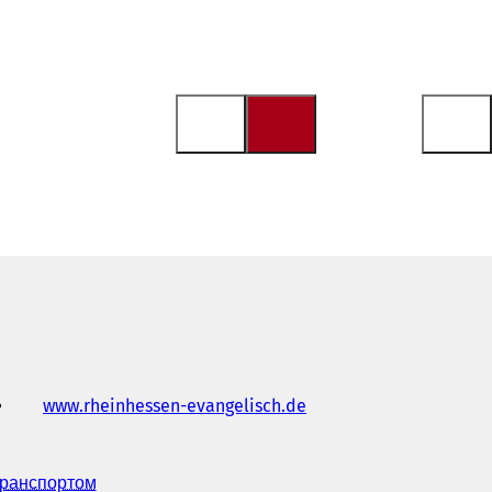
www.rheinhessen-evangelisch.de
(
В
і
д
транспортом
(
к