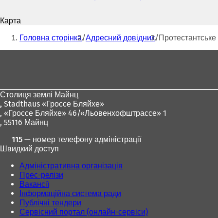
пошти
В
і
Карта
д
Ти
к
Головна сторінка
Адресний довідник
Протестантське 
р
тут:
и
Зона
в
для
а
є
ніг
т
Столиця землі Майнц
ь
,
Stadthaus «Гроссе Бляйхе»
с
, «Гроссе Бляйхе» 46/«Льовенхофштрассе» 1
я
, 55116 Майнц
в
н
115 — номер телефону адміністрації
о
Швидкий доступ
в
і
Адміністративна організація
й
Прес-релізи
в
Вакансії
к
Інформаційна система ради
л
Публічні тендери
а
Сервісний портал (онлайн-сервіси)
д