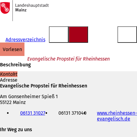
Zur
Startseite
Inhalt anspringen
Adressverzeichnis
vorlesen
Evangelische Propstei für Rheinhessen
Beschreibung
Kontakt
Adresse
Evangelische Propstei für Rheinhessen
Am Gonsenheimer Spieß 1
55122 Mainz
Telefon,
06131 31027
06131 371040
www.rheinhessen-
Fax
evangelisch.de
(
und
Ö
E-
Ihr Weg zu uns
f
Mail-
f