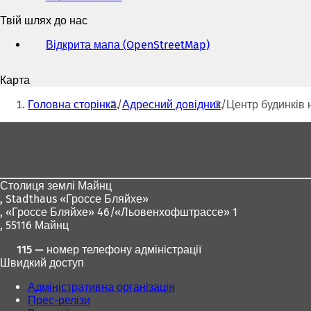
та
Твій шлях до нас
адреса
електронної
Відкрита мапа (OpenStreetMap)
(
пошти
В
і
Карта
д
Ти
к
Головна сторінка
Адресний довідник
Центр будинків 
р
тут:
и
Зона
в
для
а
є
ніг
т
Столиця землі Майнц
ь
,
Stadthaus «Гроссе Бляйхе»
с
, «Гроссе Бляйхе» 46/«Льовенхофштрассе» 1
я
, 55116 Майнц
в
н
115 — номер телефону адміністрації
о
Швидкий доступ
в
і
Адміністративна організація
й
Прес-релізи
в