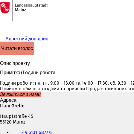
На
головну
Перейти до змісту
сторінку
Адресний довідник
читати вголос
Опис проекту
Примітка/Години роботи
Години роботи: пн.-пт. 9.00 - 13.00 та 14.00 - 17.30, сб. 9.30
Прийом в обмін: автодоми та причепи Продаж вживаних тов
Зв'яжіться з нами
Адреса
Пані Grelle
Hauptstraße 45
55120 Mainz
Телефон,
+49 6131 687775
факс