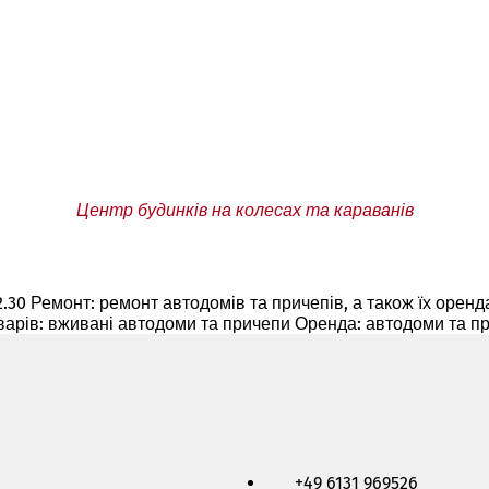
Центр будинків на колесах та караванів
 - 12.30 Ремонт: ремонт автодомів та причепів, а також їх орен
арів: вживані автодоми та причепи Оренда: автодоми та п
+49 6131 969526