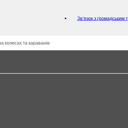
Зв'язок з громадським 
на колесах та караванів