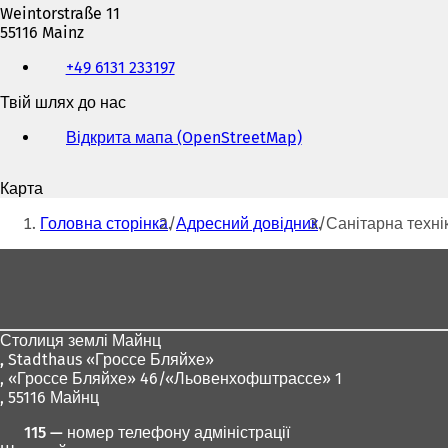
Weintorstraße 11
55116 Mainz
Телефон,
+49 6131 233197
факс
та
Твій шлях до нас
адреса
електронної
Відкрита мапа (OpenStreetMap)
(
пошти
В
і
Карта
д
Ти
к
Головна сторінка
Адресний довідник
Санітарна техні
р
тут:
и
Зона
в
для
а
є
ніг
т
Столиця землі Майнц
ь
,
Stadthaus «Гроссе Бляйхе»
с
, «Гроссе Бляйхе» 46/«Льовенхофштрассе» 1
я
, 55116 Майнц
в
н
115 — номер телефону адміністрації
о