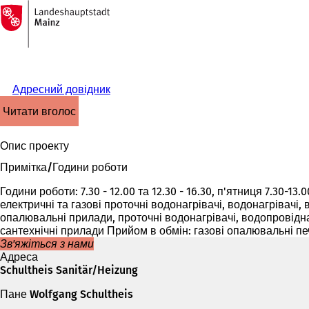
На
головну
Перейти до змісту
сторінку
Адресний довідник
читати вголос
Опис проекту
Примітка/Години роботи
Години роботи: 7.30 - 12.00 та 12.30 - 16.30, п'ятниця 7.30-1
електричні та газові проточні водонагрівачі, водонагрівачі
опалювальні прилади, проточні водонагрівачі, водопровідн
сантехнічні прилади Прийом в обмін: газові опалювальні печі
Зв'яжіться з нами
Адреса
Schultheis Sanitär/Heizung
Пане Wolfgang Schultheis