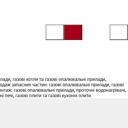
прилади, газові котли та газові опалювальні прилади,
родаж запасних частин: газові опалювальні прилади, газові
нтаж: газові опалювальні прилади, проточні водонагрівачі,
печі, газові плити та газові кухонні плити