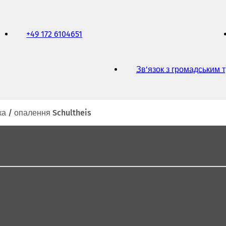
+49 172 6104651
Зв'язок з громадським 
ка / опалення Schultheis