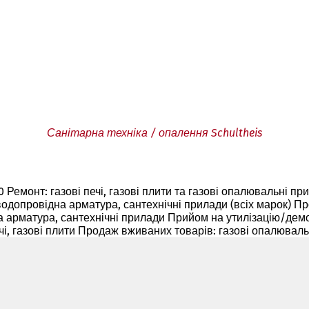
Санітарна техніка / опалення Schultheis
3.00 Ремонт: газові печі, газові плити та газові опалювальні 
, водопровідна арматура, сантехнічні прилади (всіх марок) П
а арматура, сантехнічні прилади Прийом на утилізацію/демо
, газові плити Продаж вживаних товарів: газові опалювальні 