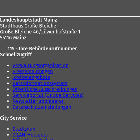
hier:
e
i
i
n
n
e
Landeshauptstadt Mainz
e
m
Stadthaus Große Bleiche
m
n
Große Bleiche 46/Löwenhofstraße 1
n
e
55116 Mainz
e
u
u
e
115 - Ihre Behördenrufnummer
e
n
Schnellzugriff
n
T
T
a
Verwaltungsorganisation
a
b
Pressemeldungen
b
)
Stellenangebote
)
Ratsinformationssystem
Öffentliche Ausschreibungen
Serviceportal (Online-Services)
Newsletter abonnieren
Datenschutzeinstellungen
City Service
Stadtplan
WLAN-Hotspots