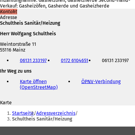
Inzahlungnahme: Gasheizöfen, Gasheizherde Second-Hand-
Verkauf: Gasheizöfen, Gasherde und Gasheizherde
Kontakt
Adresse
Schultheis Sanitär/Heizung
Herr Wolfgang Schultheis
Weintorstraße 11
55116 Mainz
Telefon,
06131 233197
0172 6104651
06131 233197
Fax
und
Ihr Weg zu uns
E-
Mail-
Karte öffnen
ÖPNV
-Verbindung
(
Adresse
(OpenStreetMap)
(
Ö
Ö
f
f
f
Karte
f
n
Sie
n
e
Startseite
Adressverzeichnis
e
t
befinden
Schultheis Sanitär/Heizung
t
i
sich
i
n
Fußbereich
n
e