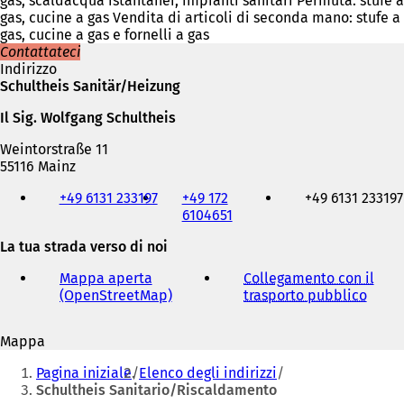
gas, scaldacqua istantanei, impianti sanitari Permuta: stufe a
gas, cucine a gas Vendita di articoli di seconda mano: stufe a
gas, cucine a gas e fornelli a gas
Contattateci
Indirizzo
Schultheis Sanitär/Heizung
Il Sig. Wolfgang Schultheis
Weintorstraße 11
55116 Mainz
Telefono,
+49 6131 233197
+49 172
+49 6131 233197
fax
6104651
e
indirizzo
La tua strada verso di noi
e-
mail
Mappa aperta
Collegamento con il
(OpenStreetMap)
(
trasporto pubblico
(
S
S
i
i
Mappa
a
a
Siete
p
p
Pagina iniziale
Elenco degli indirizzi
r
r
qui:
Schultheis Sanitario/Riscaldamento
e
e