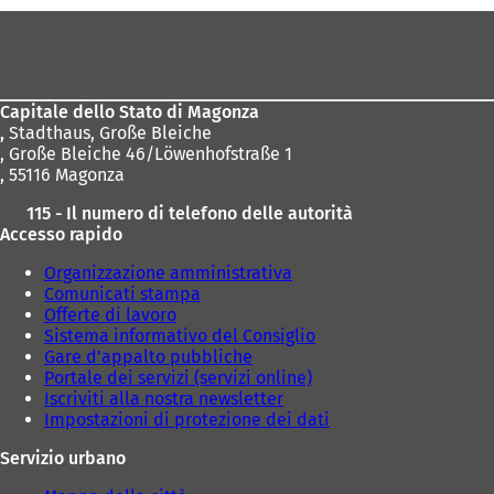
i
i
Area
n
n
dei
u
u
n
n
piedi
a
a
Capitale dello Stato di Magonza
n
n
,
Stadthaus, Große Bleiche
u
u
, Große Bleiche 46/Löwenhofstraße 1
o
o
, 55116 Magonza
v
v
a
a
115 - Il numero di telefono delle autorità
s
s
Accesso rapido
c
c
h
h
Organizzazione amministrativa
e
e
Comunicati stampa
d
d
Offerte di lavoro
a
a
Sistema informativo del Consiglio
)
)
Gare d'appalto pubbliche
Portale dei servizi (servizi online)
Iscriviti alla nostra newsletter
Impostazioni di protezione dei dati
Servizio urbano