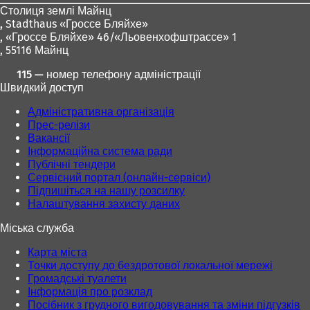
с
с
Столиця землі Майнц
я
я
,
Stadthaus «Гроссе Бляйхе»
в
в
, «Гроссе Бляйхе» 46/«Льовенхофштрассе» 1
н
н
, 55116 Майнц
о
о
в
в
115 — номер телефону адміністрації
і
і
Швидкий доступ
й
й
в
в
Адміністративна організація
к
к
Прес-релізи
л
л
Вакансії
а
а
Інформаційна система ради
д
д
Публічні тендери
ц
ц
Сервісний портал (онлайн-сервіси)
і
і
Підпишіться на нашу розсилку
)
)
Налаштування захисту даних
Міська служба
Карта міста
Точки доступу до бездротової локальної мережі
Громадські туалети
Інформація про розклад
Посібник з грудного вигодовування та зміни підгузків