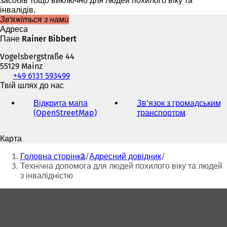
засобів тощо виключно для людей похилого віку та
інвалідів.
Зв'яжіться з нами
Адреса
Пане Rainer Bibbert
Vogelsbergstraße 44
55129 Mainz
Телефон,
+49 6131 593499
факс
Твій шлях до нас
та
Відкрита мапа
Зв'язок з громадським
адреса
(OpenStreetMap)
(
транспортом
(
електронної
В
В
пошти
і
і
Карта
д
д
Ти
к
к
Головна сторінка
Адресний довідник
р
р
тут:
Технічна допомога для людей похилого віку та людей
и
и
з інвалідністю
в
в
а
а
Зона
є
є
для
т
т
ь
ь
ніг