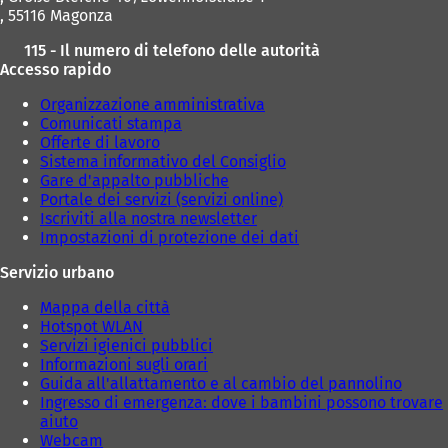
o
o
, 55116 Magonza
v
v
a
a
115 - Il numero di telefono delle autorità
s
s
Accesso rapido
c
c
h
h
Organizzazione amministrativa
e
e
Comunicati stampa
d
d
Offerte di lavoro
a
a
Sistema informativo del Consiglio
)
)
Gare d'appalto pubbliche
Portale dei servizi (servizi online)
Iscriviti alla nostra newsletter
Impostazioni di protezione dei dati
Servizio urbano
Mappa della città
Hotspot WLAN
Servizi igienici pubblici
Informazioni sugli orari
Guida all'allattamento e al cambio del pannolino
Ingresso di emergenza: dove i bambini possono trovare
aiuto
Webcam