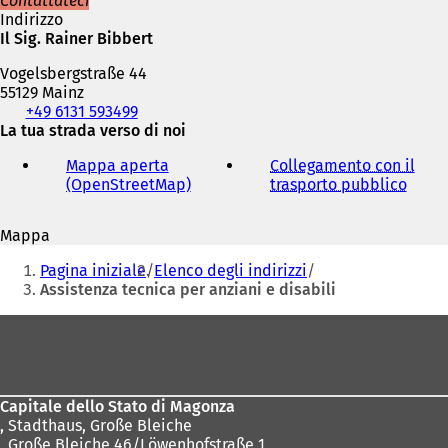
Contattateci
Indirizzo
Il Sig. Rainer Bibbert
Vogelsbergstraße 44
55129 Mainz
Telefono,
+49 6131 593499
fax
La tua strada verso di noi
e
Mappa aperta
Collegamento con il
indirizzo
(OpenStreetMap)
(
trasporto pubblico
(
e-
S
S
mail
i
i
Mappa
a
a
Siete
p
p
Pagina iniziale
Elenco degli indirizzi
r
r
qui:
Assistenza tecnica per anziani e disabili
e
e
i
i
Area
n
n
dei
u
u
n
n
piedi
a
a
Capitale dello Stato di Magonza
n
n
,
Stadthaus, Große Bleiche
u
u
, Große Bleiche 46/Löwenhofstraße 1