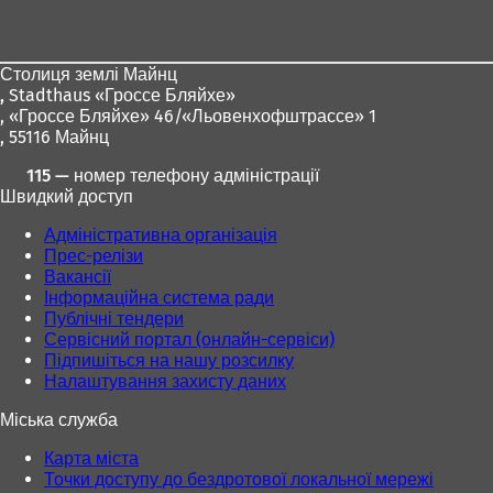
для
ніг
Столиця землі Майнц
,
Stadthaus «Гроссе Бляйхе»
, «Гроссе Бляйхе» 46/«Льовенхофштрассе» 1
, 55116 Майнц
115 — номер телефону адміністрації
Швидкий доступ
Адміністративна організація
Прес-релізи
Вакансії
Інформаційна система ради
Публічні тендери
Сервісний портал (онлайн-сервіси)
Підпишіться на нашу розсилку
Налаштування захисту даних
Міська служба
Карта міста
Точки доступу до бездротової локальної мережі