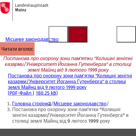
На
головну
Перейти до змісту
сторінку
Місцеве законодавство
читати вголос
Постанова про охорону зони пам'ятки "Колишні зенітні
казарми/Університет Йоганна Гутенберга" в столиці
землі Майнц від 9 лютого 1999 року
Постанова про охорону зони пам'ятки "Колишні зенітні
казарми/Університет Йоганна Гутенберга" в столиці
землі Майнц від 9 лютого 1999 року
PDF
-Файл
180,25 kB
Ти
Головна сторінка
Місцеве законодавство
тут:
Постанова про охорону зони пам'ятки "Колишні
зенітні казарми/Університет Йоганна Гутенберга" в
столиці землі Майнц від 9 лютого 1999 року
Зона