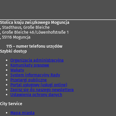
Obszar
stóp
Stolica kraju związkowego Moguncja
,
Stadthaus, Große Bleiche
, Große Bleiche 46/Löwenhofstraße 1
, 55116 Moguncja
115 – numer telefonu urzędów
Szybki dostęp
Organizacja administracyjna
Komunikaty prasowe
Wakaty
System informacyjny Rady
Przetargi publiczne
Portal usługowy (usługi online)
Zapisz się do naszego newslettera
Ustawienia ochrony danych
City Service
Mapa miasta