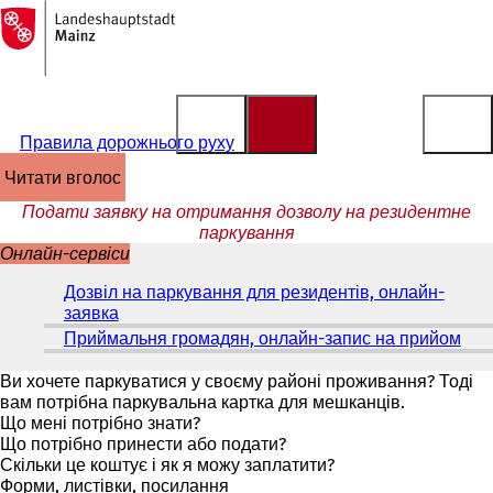
На
головну
Перейти до змісту
сторінку
Правила дорожнього руху
читати вголос
Подати заявку на отримання дозволу на резидентне
паркування
Онлайн-сервіси
Дозвіл на паркування для резидентів, онлайн-
заявка
(
В
Приймальня громадян, онлайн-запис на прийом
(
і
В
д
і
Ви хочете паркуватися у своєму районі проживання? Тоді
к
д
вам потрібна паркувальна картка для мешканців.
р
к
Що мені потрібно знати?
и
р
Що потрібно принести або подати?
в
и
Скільки це коштує і як я можу заплатити?
а
в
Форми, листівки, посилання