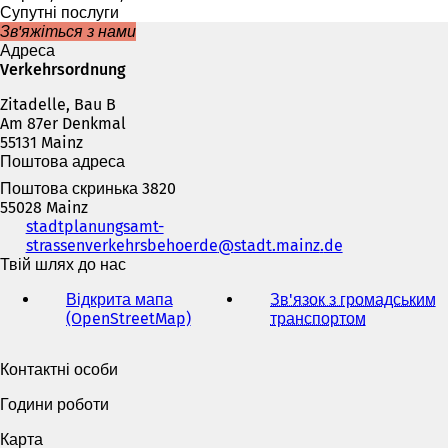
є
а
Супутні послуги
т
є
Зв'яжіться з нами
ь
т
Адреса
с
ь
Verkehrsordnung
я
с
в
Zitadelle, Bau B
я
н
Am 87er Denkmal
в
о
55131 Mainz
н
в
Поштова адреса
о
і
в
Поштова скринька 3820
й
і
55028 Mainz
в
й
Телефон,
stadtplanungsamt-
к
в
факс
strassenverkehrsbehoerde
stadt.mainz
de
л
к
та
Твій шлях до нас
а
л
адреса
д
а
Відкрита мапа
Зв'язок з громадським
електронної
ц
д
(OpenStreetMap)
(
транспортом
(
пошти
і
ц
В
В
)
і
і
і
Контактні особи
)
д
д
к
к
Години роботи
р
р
и
и
Карта