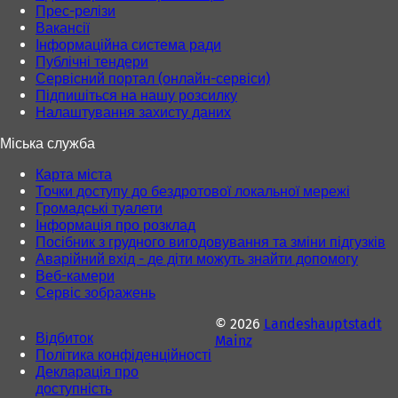
Прес-релізи
Вакансії
Інформаційна система ради
Публічні тендери
Сервісний портал (онлайн-сервіси)
Підпишіться на нашу розсилку
Налаштування захисту даних
Міська служба
Карта міста
Точки доступу до бездротової локальної мережі
Громадські туалети
Інформація про розклад
Посібник з грудного вигодовування та зміни підгузків
Аварійний вхід - де діти можуть знайти допомогу
Веб-камери
Сервіс зображень
© 2026
Landeshauptstadt
Відбиток
Mainz
Політика конфіденційності
Декларація про
доступність