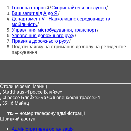
в
в
Ти
а
а
Головна сторінка
Скористайтеся послугою
тут:
є
є
Ваш запит від А до Я
т
т
Департамент V - Навколишнє середовище та
ь
ь
мобільність
с
с
Управління містобудування, транспорт
я
я
Управління дорожнього руху
в
в
Правила дорожнього руху
н
н
Подати заявку на отримання дозволу на резидентне
о
о
паркування
в
в
і
і
Зона
й
й
для
в
в
ніг
к
к
л
л
Столиця землі Майнц
а
а
,
Stadthaus «Гроссе Бляйхе»
д
д
, «Гроссе Бляйхе» 46/«Льовенхофштрассе» 1
ц
ц
, 55116 Майнц
і
і
)
)
115 — номер телефону адміністрації
Швидкий доступ
Адміністративна організація