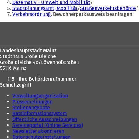
befinden
e
i
Dezernat V - Umwelt und Mobilität
i
n
Stadtplanungsamt, Mobilität
Straßenverkehrsbehörde
sich
n
e
Verkehrsordnung
Bewohnerparkausweis beantragen
hier:
e
m
m
n
Fußbereich
n
e
e
u
u
e
e
n
Landeshauptstadt Mainz
n
T
Stadthaus Große Bleiche
T
a
Große Bleiche 46/Löwenhofstraße 1
a
b
55116 Mainz
b
)
)
115 - Ihre Behördenrufnummer
Schnellzugriff
Verwaltungsorganisation
Pressemeldungen
Stellenangebote
Ratsinformationssystem
Öffentliche Ausschreibungen
Serviceportal (Online-Services)
Newsletter abonnieren
Datenschutzeinstellungen