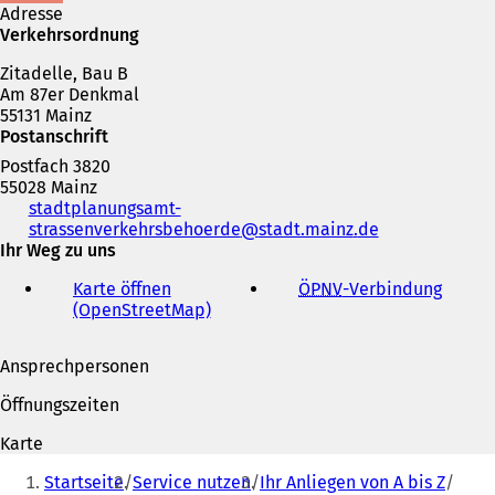
n
i
Adresse
e
n
Verkehrsordnung
m
e
n
Zitadelle, Bau B
m
e
Am 87er Denkmal
n
u
55131 Mainz
e
e
Postanschrift
u
n
e
Postfach 3820
T
n
55028 Mainz
a
T
Telefon,
stadtplanungsamt-
b
a
Fax
strassenverkehrsbehoerde
stadt.mainz
de
)
b
und
Ihr Weg zu uns
)
E-
Karte öffnen
ÖPNV
-Verbindung
(
Mail-
(OpenStreetMap)
(
Ö
Adresse
Ö
f
f
f
Ansprechpersonen
f
n
n
e
Öffnungszeiten
e
t
t
i
Karte
i
n
Sie
n
e
Startseite
Service nutzen
Ihr Anliegen von A bis Z