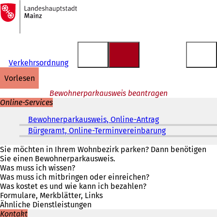
Zur
Startseite
Inhalt anspringen
Verkehrsordnung
vorlesen
Bewohnerparkausweis beantragen
Online-Services
Bewohnerparkausweis, Online-Antrag
(
Ö
Bürgeramt, Online-Terminvereinbarung
(
f
Ö
f
f
Sie möchten in Ihrem Wohnbezirk parken? Dann benötigen
n
f
Sie einen Bewohnerparkausweis.
e
n
Was muss ich wissen?
t
e
Was muss ich mitbringen oder einreichen?
i
t
Was kostet es und wie kann ich bezahlen?
n
i
Formulare, Merkblätter, Links
e
n
Ähnliche Dienstleistungen
i
e
Kontakt