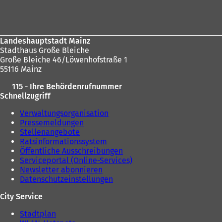
Fußbereich
n
e
e
u
u
e
e
n
Landeshauptstadt Mainz
n
T
Stadthaus Große Bleiche
T
a
Große Bleiche 46/Löwenhofstraße 1
a
b
55116 Mainz
b
)
)
115 - Ihre Behördenrufnummer
Schnellzugriff
Verwaltungsorganisation
Pressemeldungen
Stellenangebote
Ratsinformationssystem
Öffentliche Ausschreibungen
Serviceportal (Online-Services)
Newsletter abonnieren
Datenschutzeinstellungen
City Service
Stadtplan