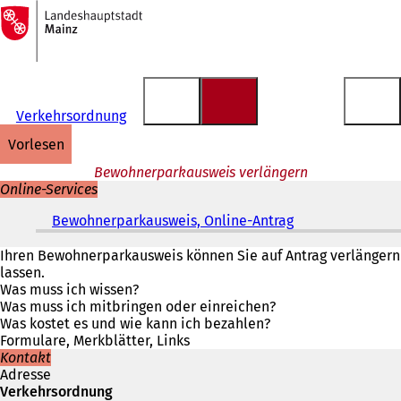
Zur
Startseite
Inhalt anspringen
Verkehrsordnung
vorlesen
Bewohnerparkausweis verlängern
Online-Services
Bewohnerparkausweis, Online-Antrag
(
Ö
f
Ihren Bewohnerparkausweis können Sie auf Antrag verlängern
f
lassen.
n
Was muss ich wissen?
e
Was muss ich mitbringen oder einreichen?
t
Was kostet es und wie kann ich bezahlen?
i
Formulare, Merkblätter, Links
n
Kontakt
e
Adresse
i
Verkehrsordnung