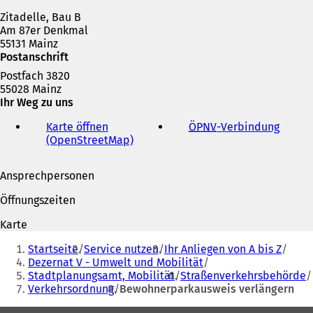
n
Zitadelle, Bau B
e
Am 87er Denkmal
m
55131 Mainz
n
Postanschrift
e
u
Postfach 3820
e
55028 Mainz
n
Ihr Weg zu uns
T
a
Karte öffnen
ÖPNV
-Verbindung
(
b
(OpenStreetMap)
(
Ö
)
Ö
f
f
f
Ansprechpersonen
f
n
n
e
Öffnungszeiten
e
t
t
i
Karte
i
n
Sie
n
e
Startseite
Service nutzen
Ihr Anliegen von A bis Z
befinden
e
i
Dezernat V - Umwelt und Mobilität
i
n
Stadtplanungsamt, Mobilität
Straßenverkehrsbehörde
sich
n
e
Verkehrsordnung
Bewohnerparkausweis verlängern
hier:
e
m
m
n