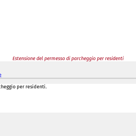
Estensione del permesso di parcheggio per residenti
e
(
S
i
cheggio per residenti.
a
p
r
e
i
n
u
n