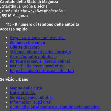
Capitale dello Stato di Magonza
a
,
Stadthaus, Große Bleiche
s
, Große Bleiche 46/Löwenhofstraße 1
c
, 55116 Magonza
h
e
115 - Il numero di telefono delle autorità
d
Accesso rapido
a
)
Organizzazione amministrativa
Comunicati stampa
Offerte di lavoro
Sistema informativo del Consiglio
Gare d'appalto pubbliche
Portale dei servizi (servizi online)
Iscriviti alla nostra newsletter
Impostazioni di protezione dei dati
Servizio urbano
Mappa della città
Hotspot WLAN
Servizi igienici pubblici
Informazioni sugli orari
Guida all'allattamento e al cambio del pannolino