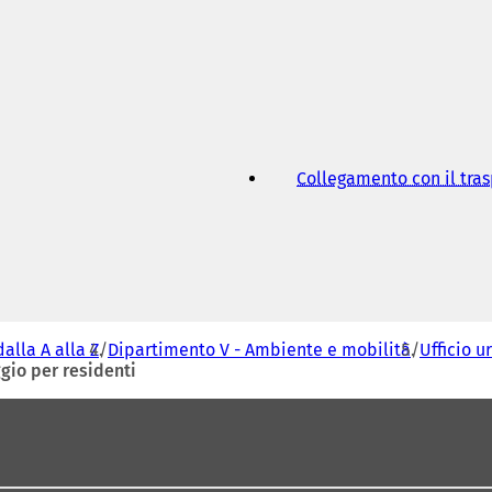
a
n
u
o
v
a
s
c
h
Collegamento con il tra
e
d
a
)
dalla A alla Z
Dipartimento V - Ambiente e mobilità
Ufficio u
gio per residenti