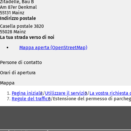
Zitadelle, Bau B
Am 87er Denkmal
55131 Mainz
Indirizzo postale
Casella postale 3820
55028 Mainz
La tua strada verso di noi
Mappa aperta (OpenStreetMap)
(
S
i
Persone di contatto
a
p
Orari di apertura
r
e
Mappa
i
Siete
n
Pagina iniziale
Utilizzare il servizio
La vostra richiesta 
qui:
u
Regole del traffico
Estensione del permesso di parcheg
n
a
Area
n
dei
u
piedi
o
v