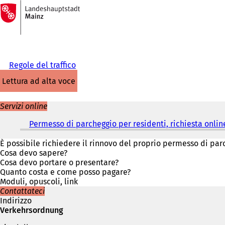
Alla
pagina
Vai al contenuto
iniziale
Regole del traffico
lettura ad alta voce
Servizi online
Permesso di parcheggio per residenti, richiesta onlin
È possibile richiedere il rinnovo del proprio permesso di par
Cosa devo sapere?
Cosa devo portare o presentare?
Quanto costa e come posso pagare?
Moduli, opuscoli, link
Contattateci
Indirizzo
Verkehrsordnung