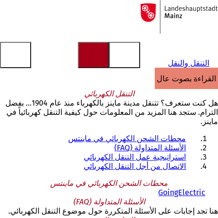
إلى
الصفحة
الانتقال إلى المحتوى
الرئيسية
التنقل والنقل
القراءة بصوت عالٍ
التنقل الكهربائي
هل كنت ستعرف؟ تتنقل مدينة ماينز بالكهرباء منذ عام 1904... بفضل
الترام. ستجد هنا المزيد من المعلومات حول كيفية التنقل كهربائياً في
ماينز.
محطات الشحن الكهربائي في ماينتس
الأسئلة المتداولة (FAQ)
استراتيجية عمل التنقل الكهربائي
الاتصال من أجل التنقل الكهربائي
محطات الشحن الكهربائي في ماينتس
(
GoingElectric
ي
الأسئلة المتداولة (FAQ)
ف
هنا تجد إجابات على الأسئلة المتكررة حول موضوع التنقل الكهربائي.