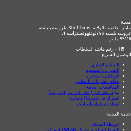
ل
ا
القدم
ا
م
م
ة
ة
ت
مدينة
ت
ب
ماينز، عاصمة الولاية،
Stadthaus، غروسه بليشه،
ب
و
غروسه بليشه 46/لوفنهوفشتراسه 1،
و
ي
55116 ماينز
ي
ب
ب
ج
115 - رقم هاتف السلطات
ج
د
الوصول السريع
د
ي
ي
د
التنظيم الإداري
د
ة
النشرات الصحفية
ة
)
الوظائف الشاغرة
)
نظام معلومات المجلس
المناقصات العامة
بوابة الخدمات (الخدمات عبر الإنترنت)
اشترك في نشرتنا الإخبارية
إعدادات حماية البيانات
خدمة المدينة
خريطة المدينة
النقاط الساخنة لشبكة WLAN اللاسلكية