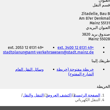
العنوان
قسم النقل
Zitadelle, Bau B
Am 87er Denkmal
55131 Mainz
العنوان البريدي
صندوق بريد 3820
55028 Mainz
الهاتف
+49 6131 12 ext. 2053
+49 6131 12 ext. 3400
والفاكس
stadtplanungsamt-verkehrswesen
stadt.mainz
de
وعنوان
البريد
طريقك إلينا
الإلكتروني
خريطة مفتوحة (خريطة
وسائل النقل العام
(
الشارع المفتوح)
(
ي
ي
ف
ف
ت
الخريطة
ت
ح
أنت
ح
ف
الصفحة الرئيسية
اكتشف العروض
التنقل والنقل
ف
ي
هنا
التنقل الكهربائي
ي
ع
ع
ل
منطقة