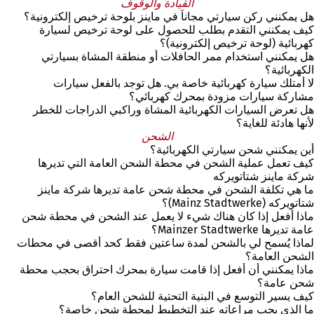
ت
القيادة والوقوف
ح
هل يمكنني ركن سيارتي مجاناً في ماينز بلوحة ترخيص إلكترونية؟
ف
كيف يمكنني التقدم بطلب للحصول على لوحة ترخيص لسيارة
ي
كهربائية (لوحة ترخيص إلكترونية)؟
ع
هل يمكنني استخدام ممر الحافلات أو منطقة المشاة بسيارتي
الكهربائية؟
ل
ا
لا أمتلك سيارة كهربائية خاصة بي. هل توجد بالفعل سيارات
م
مشاركة سيارات مزودة بمحرك كهربائي؟
ة
هل تعرض السيارات الكهربائية المشاة وراكبي الدراجات للخطر
لأنها هادئة للغاية؟
ت
ب
الشحن
و
أين يمكنني شحن سيارتي الكهربائية؟
ي
كيف تعمل عملية الشحن في محطة الشحن العامة التي تديرها
ب
شركة ماينز شتاتويركه
ج
ما هي تكلفة الشحن في محطة شحن عامة تديرها شركة ماينز
شتاتويركه (Mainz Stadtwerke)؟
د
ي
ماذا أفعل إذا كان هناك شيء لا يعمل عند الشحن في محطة شحن
عامة تديرها Mainzer Stadtwerke؟
د
ة
لماذا يُسمح لي بالشحن لمدة ساعتين فقط كحد أقصى في محطات
الشحن العامة؟
)
ماذا يمكنني أن أفعل إذا قامت سيارة بمحرك احتراق بحجب محطة
شحن عامة؟
كيف يسير التوسع في البنية التحتية للشحن العام؟
ما الذي يجب مراعاته عند التخطيط لمحطة شحن خاصة؟