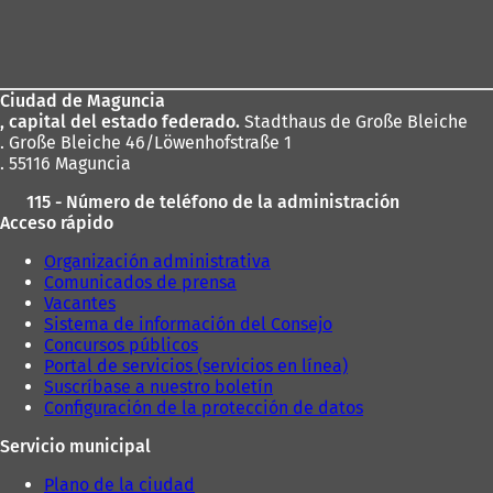
Zona
de
los
Ciudad de Maguncia
pies
, capital del estado federado.
Stadthaus de Große Bleiche
. Große Bleiche 46/Löwenhofstraße 1
. 55116 Maguncia
115 - Número de teléfono de la administración
Acceso rápido
Organización administrativa
Comunicados de prensa
Vacantes
Sistema de información del Consejo
Concursos públicos
Portal de servicios (servicios en línea)
Suscríbase a nuestro boletín
Configuración de la protección de datos
Servicio municipal
Plano de la ciudad