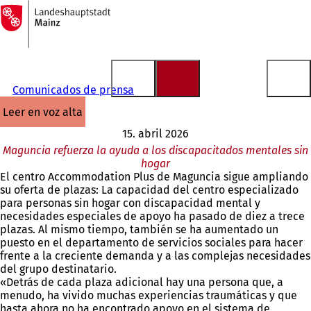
A
la
Saltar al contenido
página
de
inicio
Comunicados de prensa
leer en voz alta
15. abril 2026
Maguncia refuerza la ayuda a los discapacitados mentales sin
hogar
El centro Accommodation Plus de Maguncia sigue ampliando
su oferta de plazas: La capacidad del centro especializado
para personas sin hogar con discapacidad mental y
necesidades especiales de apoyo ha pasado de diez a trece
plazas. Al mismo tiempo, también se ha aumentado un
puesto en el departamento de servicios sociales para hacer
frente a la creciente demanda y a las complejas necesidades
del grupo destinatario.
«Detrás de cada plaza adicional hay una persona que, a
menudo, ha vivido muchas experiencias traumáticas y que
hasta ahora no ha encontrado apoyo en el sistema de